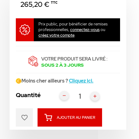
265,20 €
TTC
Prix public, pour bénéficier de remises
professionnelles,
connectez-vous
ou
créez votre compte
.
VOTRE PRODUIT SERA LIVRÉ :
SOUS 2 À 3 JOURS
Moins cher ailleurs ?
Cliquez ici.
Quantité
favorite_border
AJOUTER AU PANIER