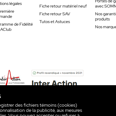
Portes de g
ions légales
Fiche retour matériel neuf
avec SOM
remière
Fiche retour SAV
Nos garanti
mande
produits
Tutos et Astuces
ramme de Fidélité
Nos marques
rAClub
s
egistrer des fichiers témoins (cookies)
onnalisation de la publicité, aux mesures
les. Vous pouvez accepter ou refuser à