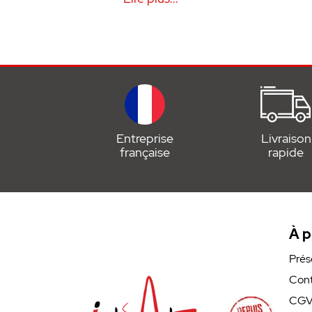
• Pièce de rechange / détac
• Garanti 2 ans
Document à télécharger :
•
Notice
Entreprise
Livraison
française
rapide
À p
Prés
Cont
CG