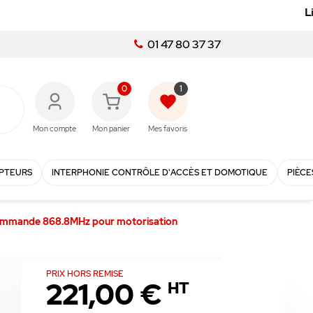
01 47 80 37 37
0
1
favorite
Mon compte
Mon panier
Mes favoris
PTEURS
INTERPHONIE CONTRÔLE D'ACCÈS ET DOMOTIQUE
PIÈCE
commande 868.8MHz pour motorisation
PRIX HORS REMISE
221,00 €
HT