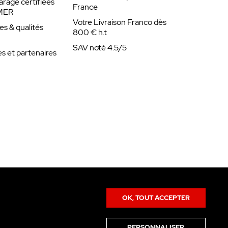
arage certifiées
France
MER
Votre Livraison Franco dès
es & qualités
800 € h.t
SAV noté 4.5/5
 et partenaires
OK, TOUT ACCEPTER
PERSONNALISER