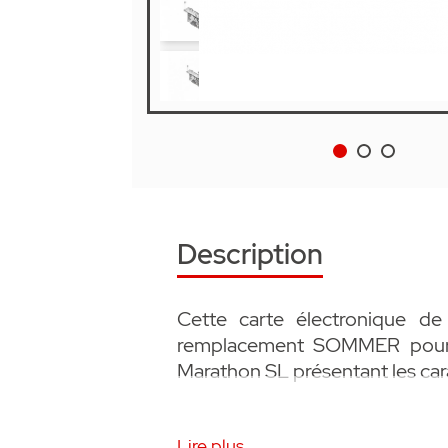
Description
Cette carte électronique 
remplacement SOMMER pour l
Marathon SL présentant les cara
• En 868.8 MHz
Lire plus...