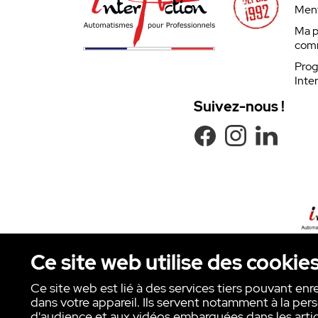
Ment
Ma p
com
Prog
Inte
Suivez-nous !
Ce site web utilise des cookie
Ce site web est lié à des services tiers pouvant enr
dans votre appareil. Ils servent notamment à la pers
Copyright © INTER ACTION 2026
d'audience et aux vidéos embarquées dans les artic