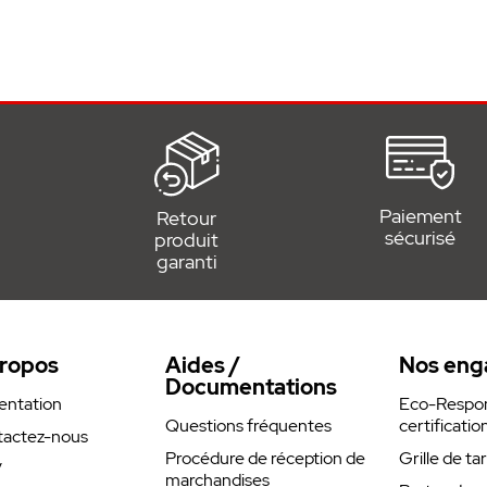
hée SOMMER
Paiement
Retour
sécurisé
produit
garanti
ropos
Aides /
Nos eng
Documentations
entation
Eco-Respons
Questions fréquentes
certificatio
actez-nous
Procédure de réception de
Grille de ta
V
marchandises