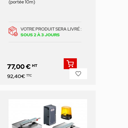
(portée 10m)
VOTRE PRODUIT SERA LIVRÉ :
SOUS 2 À 3 JOURS
77,00 €
HT
favorite_border
Prix
92,40€
TTC