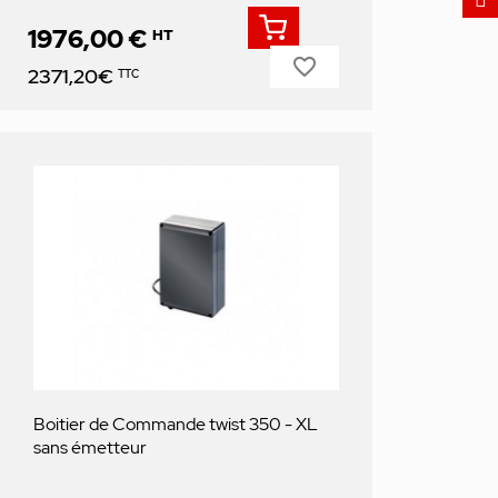
1976,00 €
HT
favorite_border
Prix
2371,20€
TTC
Boitier de Commande twist 350 - XL
sans émetteur