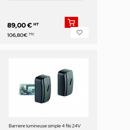
89,00 €
HT
favorite_border
Prix
106,80€
TTC
Barriere lumineuse simple 4 fils 24V