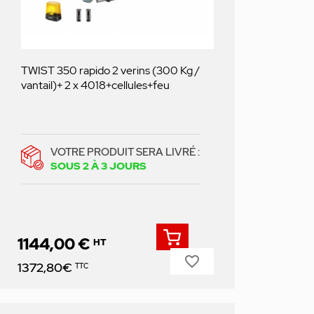
TWIST 350 rapido 2 verins (300 Kg /
vantail)+ 2 x 4018+cellules+feu
VOTRE PRODUIT SERA LIVRÉ :
SOUS 2 À 3 JOURS
1144,00 €
HT
favorite_border
Prix
1372,80€
TTC