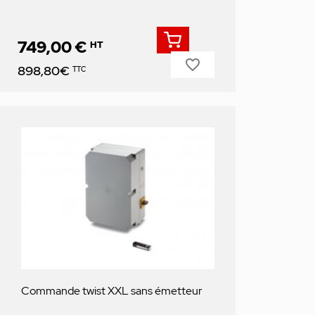
749,00 €
HT
favorite_border
Prix
898,80€
TTC
Commande twist XXL sans émetteur