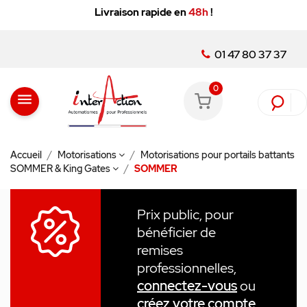
Livraison rapide en
48h
!
01 47 80 37 37
0
menu
Accueil
Motorisations
Motorisations pour portails battants
SOMMER & King Gates
SOMMER
Prix public, pour
bénéficier de
remises
professionnelles,
connectez-vous
ou
créez votre compte
.