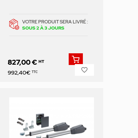
VOTRE PRODUIT SERA LIVRÉ :
SOUS 2 À 3 JOURS
827,00 €
HT
favorite_border
Prix
992,40€
TTC