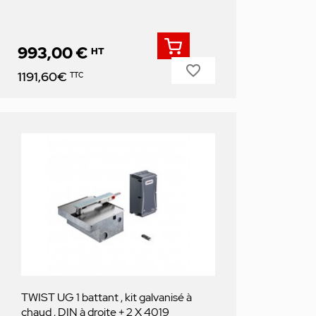
993,00 €
HT
favorite_border
Prix
1191,60€
TTC
TWIST UG 1 battant , kit galvanisé à
chaud , DIN à droite + 2 X 4019