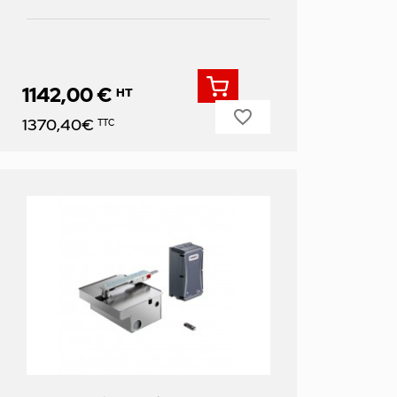
1142,00 €
HT
favorite_border
Prix
1370,40€
TTC