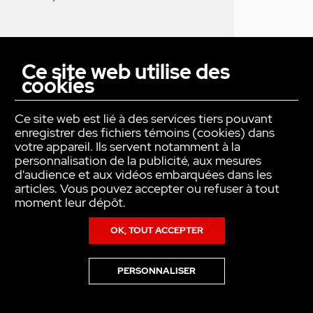
VOTRE PRODUIT SERA LIVRÉ :
Ce site web utilise des
SOUS 3 SEMAINES
cookies
CONTACTEZ-NOUS EN CAS DE
Ce site web est lié à des services tiers pouvant
DEMANDE URGENTE
enregistrer des fichiers témoins (cookies) dans
votre appareil. Ils servent notamment à la
personnalisation de la publicité, aux mesures
d'audience et aux vidéos embarquées dans les
articles. Vous pouvez accepter ou refuser à tout
993,00 €
HT
moment leur dépôt.
favorite_border
Prix
1191,60€
TTC
OK, TOUT ACCEPTER
PERSONNALISER