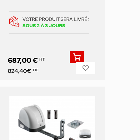
VOTRE PRODUIT SERA LIVRÉ :
SOUS 2 À 3 JOURS
687,00 €
HT
favorite_border
Prix
824,40€
TTC