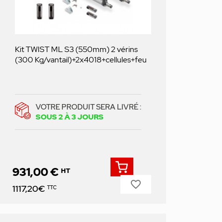
Kit TWIST ML S3 (550mm) 2 vérins
(300 Kg/vantail)+2x4018+cellules+feu
VOTRE PRODUIT SERA LIVRÉ :
SOUS 2 À 3 JOURS
931,00 €
HT
favorite_border
Prix
1117,20€
TTC