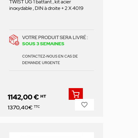
TWIST UG 1 battant , kit acier
inoxydable , DIN à droite + 2 X 4019
VOTRE PRODUIT SERA LIVRÉ :
SOUS 3 SEMAINES
CONTACTEZ-NOUS EN CAS DE
DEMANDE URGENTE
1142,00 €
HT
favorite_border
Prix
1370,40€
TTC