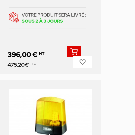
VOTRE PRODUIT SERA LIVRÉ :
SOUS 2 À 3 JOURS
396,00 €
HT
favorite_border
Prix
475,20€
TTC