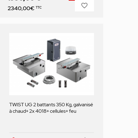
favorite_border
Prix
2340,00€
TTC
TWIST UG 2 battants 350 Kg, galvanisé
à chaud+ 2x 4018+ cellules+ feu