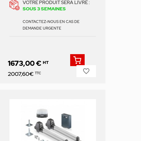
VOTRE PRODUIT SERA LIVRÉ :
SOUS 3 SEMAINES
CONTACTEZ-NOUS EN CAS DE
DEMANDE URGENTE
1673,00 €
HT
favorite_border
Prix
2007,60€
TTC