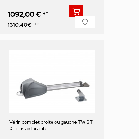
1092,00 €
HT
favorite_border
Prix
1310,40€
TTC
Vérin complet droite ou gauche TWIST
XL gris anthracite