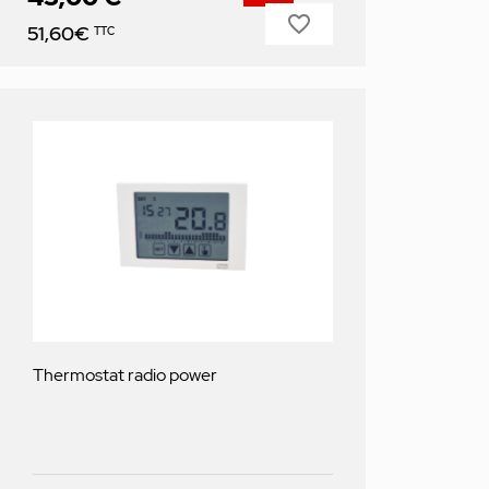
favorite_border
Prix
51,60€
TTC
Thermostat radio power