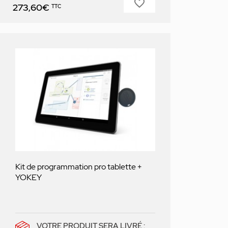
favorite_border
Prix
273,60€
TTC
Kit de programmation pro tablette +
YOKEY
VOTRE PRODUIT SERA LIVRÉ :