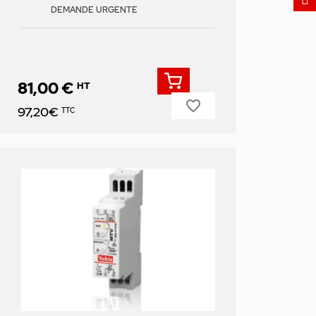
DEMANDE URGENTE
81,00 €
HT
favorite_border
Prix
97,20€
TTC