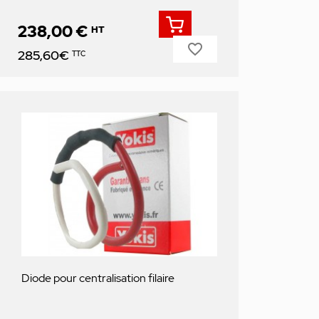
238,00 €
HT
favorite_border
Prix
285,60€
TTC
Diode pour centralisation filaire