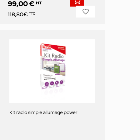
99,00 €
HT
favorite_border
Prix
118,80€
TTC
Kit radio simple allumage power