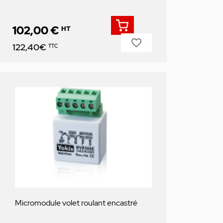
102,00 €
HT
favorite_border
Prix
122,40€
TTC
Micromodule volet roulant encastré