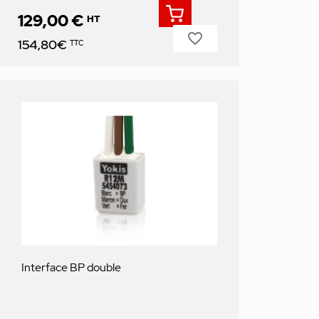
129,00 €
HT
favorite_border
Prix
154,80€
TTC
Interface BP double