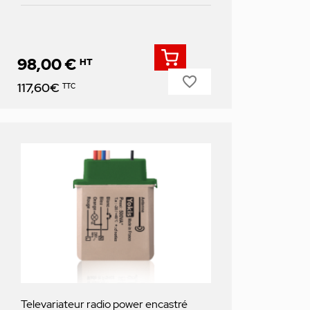
98,00 €
HT
favorite_border
Prix
117,60€
TTC
Televariateur radio power encastré