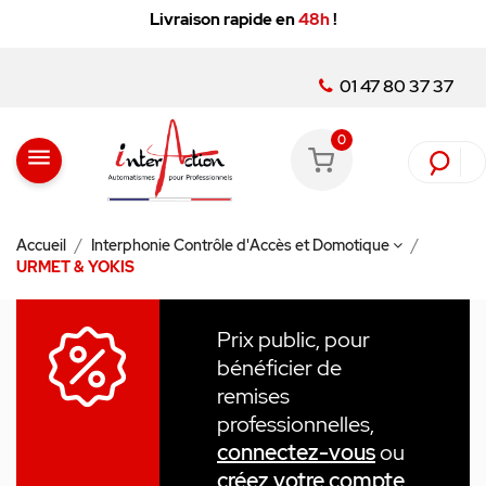
Livraison rapide en
48h
!
01 47 80 37 37
0
menu
Accueil
Interphonie Contrôle d'Accès et Domotique
URMET & YOKIS
Prix public, pour
bénéficier de
remises
professionnelles,
connectez-vous
ou
créez votre compte
.