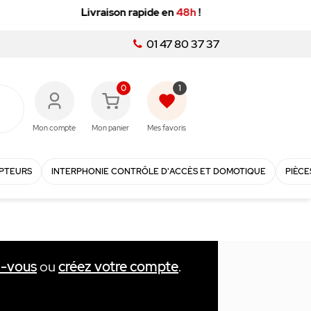
01 47 80 37 37
0
1
favorite
Mon compte
Mon panier
Mes favoris
PTEURS
INTERPHONIE CONTRÔLE D'ACCÈS ET DOMOTIQUE
PIÈCE
z-vous
ou
créez votre compte
.