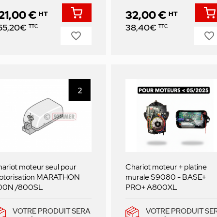
21,00 €
32,00 €
HT
HT
ix
Prix
65,20€
38,40€
TTC
TTC
favorite_border
favorite_border
ariot moteur seul pour
Chariot moteur + platine
otorisation MARATHON
murale S9080 - BASE+
00N /800SL
PRO+ A800XL
VOTRE PRODUIT SERA
VOTRE PRODUIT SE