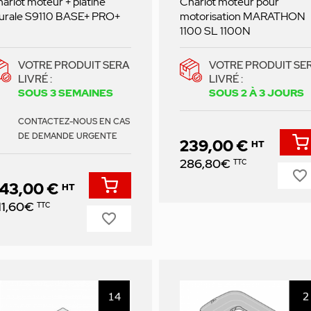
ariot moteur + platine
Chariot moteur pour
urale S9110 BASE+ PRO+
motorisation MARATHON
1100 SL 1100N
VOTRE PRODUIT SERA
VOTRE PRODUIT SE
LIVRÉ :
LIVRÉ :
SOUS 3 SEMAINES
SOUS 2 À 3 JOURS
CONTACTEZ-NOUS EN CAS
DE DEMANDE URGENTE
239,00 €
HT
Prix
286,80€
TTC
favorite_border
43,00 €
HT
ix
11,60€
TTC
favorite_border