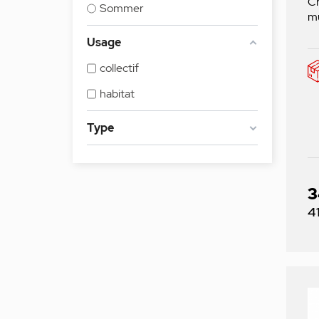
Ch
Sommer
m
Usage
collectif
habitat
Type
3
Pr
4