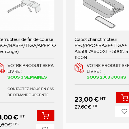
terrupteur de fin de course
Capot chariot moteur
RO+/BASE+/TIGA/APERTO
PRO/PRO+ BASE+ TIGA+
vc rouge)
A550L/A800XL - 500N à
1100N
VOTRE PRODUIT SERA
VOTRE PRODUIT SE
LIVRÉ :
LIVRÉ :
SOUS 3 SEMAINES
SOUS 2 À 3 JOURS
CONTACTEZ-NOUS EN CAS
DE DEMANDE URGENTE
23,00 €
HT
Prix
27,60€
TTC
favorite_border
8,00 €
HT
ix
1,60€
TTC