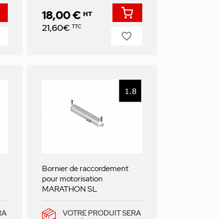
18,00 €
HT
Prix
21,60€
TTC
favorite_border
Bornier de raccordement
pour motorisation
MARATHON SL
RA
VOTRE PRODUIT SERA