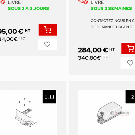
LIVRÉ :
LIVRÉ :
SOUS 2 À 3 JOURS
SOUS 3 SEMAINES
CONTACTEZ-NOUS EN C
DE DEMANDE URGENTE
95,00 €
HT
ix
34,00€
TTC
favorite_border
284,00 €
HT
Prix
340,80€
TTC
favorite_border