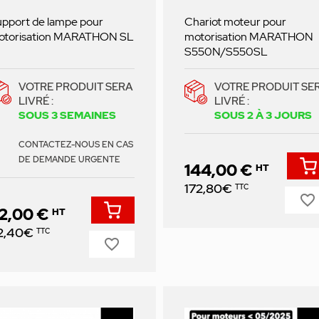
pport de lampe pour
Chariot moteur pour
otorisation MARATHON SL
motorisation MARATHON
S550N/S550SL
VOTRE PRODUIT SERA
VOTRE PRODUIT SE
LIVRÉ :
LIVRÉ :
SOUS 3 SEMAINES
SOUS 2 À 3 JOURS
CONTACTEZ-NOUS EN CAS
DE DEMANDE URGENTE
144,00 €
HT
Prix
172,80€
TTC
favorite_border
2,00 €
HT
ix
2,40€
TTC
favorite_border