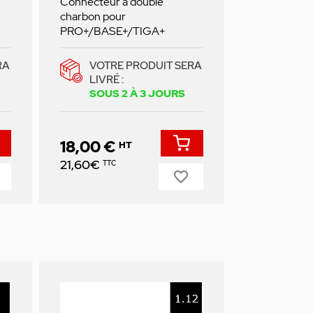
Connecteur à double
charbon pour
PRO+/BASE+/TIGA+
RA
VOTRE PRODUIT SERA
LIVRÉ :
SOUS 2 À 3 JOURS
18,00 €
HT
Prix
21,60€
TTC
favorite_border