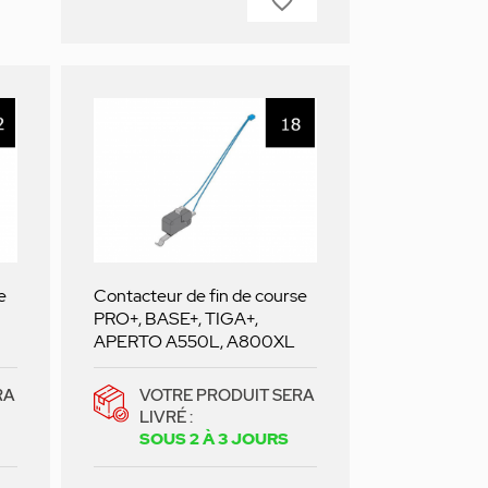
favorite_border
e
Contacteur de fin de course
PRO+, BASE+, TIGA+,
APERTO A550L, A800XL
RA
VOTRE PRODUIT SERA
LIVRÉ :
SOUS 2 À 3 JOURS