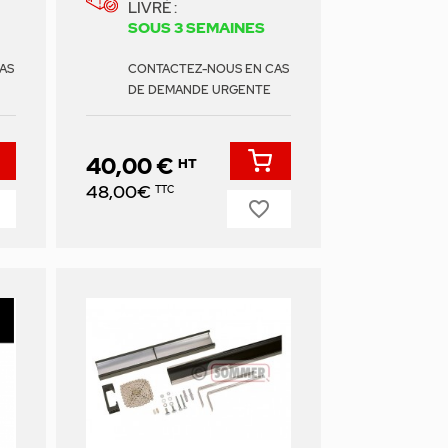
LIVRÉ :
SOUS 3 SEMAINES
AS
CONTACTEZ-NOUS EN CAS
DE DEMANDE URGENTE
40,00 €
HT
Prix
48,00€
TTC
favorite_border