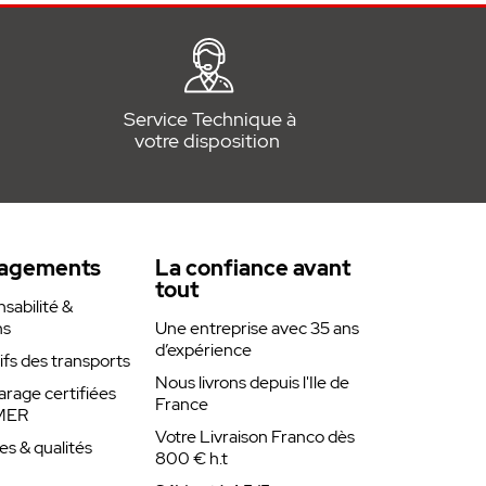
Service Technique à
votre disposition
agements
La confiance avant
tout
abilité &
ns
Une entreprise avec 35 ans
d’expérience
rifs des transports
Nous livrons depuis l'Ile de
arage certifiées
France
MER
Votre Livraison Franco dès
es & qualités
800 € h.t