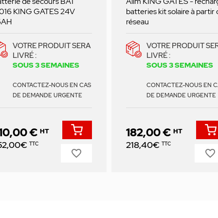
tterie de secours BAT
Alim KING GATES - rechar
016 KING GATES 24V
batteries kit solaire à partir
6AH
réseau
VOTRE PRODUIT SERA
VOTRE PRODUIT SE
LIVRÉ :
LIVRÉ :
SOUS 3 SEMAINES
SOUS 3 SEMAINES
CONTACTEZ-NOUS EN CAS
CONTACTEZ-NOUS EN C
DE DEMANDE URGENTE
DE DEMANDE URGENTE
10,00 €
182,00 €
HT
HT
ix
Prix
52,00€
218,40€
TTC
TTC
favorite_border
favorite_border