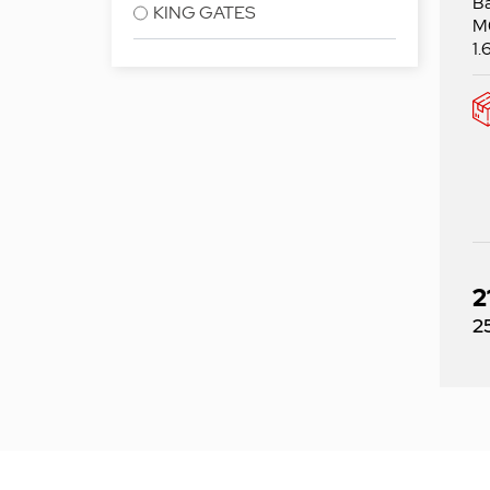
Ba
KING GATES
M
1.
2
Pr
2