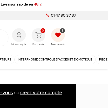
01 47 80 37 37
0
1
favorite
Mon compte
Mon panier
Mes favoris
PTEURS
INTERPHONIE CONTRÔLE D'ACCÈS ET DOMOTIQUE
PIÈCE
z-vous
ou
créez votre compte
.