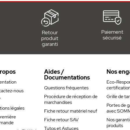
Paiement
Retour
sécurisé
produit
garanti
ropos
Aides /
Nos eng
Documentations
entation
Eco-Respons
Questions fréquentes
certificatio
actez-nous
Procédure de réception de
Grille de ta
V
marchandises
Portes de g
ions légales
Fiche retour matériel neuf
avec SOM
remière
Fiche retour SAV
Nos garanti
mande
produits
Tutos et Astuces