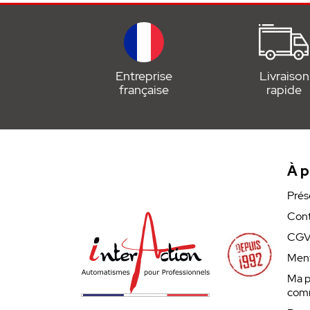
Entreprise
Livraison
française
rapide
À p
Prés
Cont
CG
Ment
Ma p
com