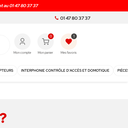
8h
!
01 47 80 37 37
0
1
favorite
Mon compte
Mon panier
Mes favoris
PTEURS
INTERPHONIE CONTRÔLE D'ACCÈS ET DOMOTIQUE
PIÈCE
 ?