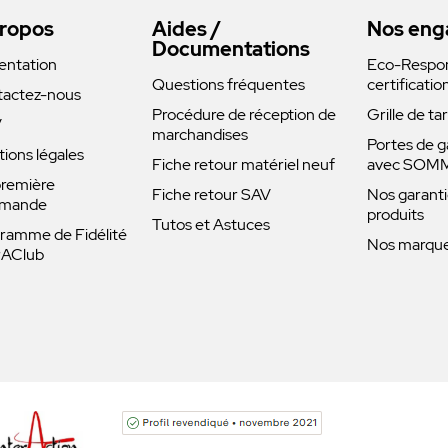
ropos
Aides /
Nos eng
Documentations
entation
Eco-Respons
Questions fréquentes
certificatio
actez-nous
Procédure de réception de
Grille de ta
V
marchandises
Portes de g
ions légales
Fiche retour matériel neuf
avec SOM
remière
Fiche retour SAV
Nos garanti
mande
produits
Tutos et Astuces
ramme de Fidélité
Nos marques
rAClub