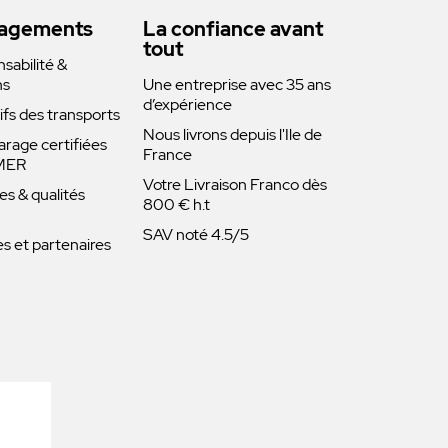
agements
La confiance avant
tout
abilité &
ns
Une entreprise avec 35 ans
d’expérience
rifs des transports
Nous livrons depuis l'Ile de
arage certifiées
France
MER
Votre Livraison Franco dès
es & qualités
800 € h.t
SAV noté 4.5/5
 et partenaires