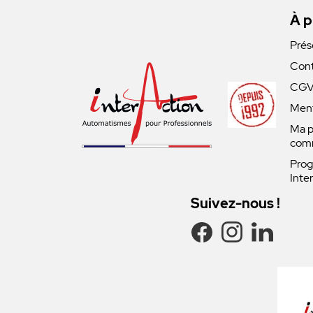
À p
Prés
Cont
CG
Ment
Ma p
com
Prog
Inte
Suivez-nous !