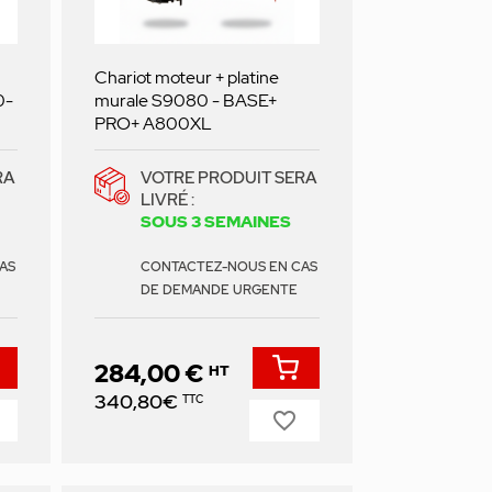
Chariot moteur + platine
0-
murale S9080 - BASE+
PRO+ A800XL
RA
VOTRE PRODUIT SERA
LIVRÉ :
SOUS 3 SEMAINES
AS
CONTACTEZ-NOUS EN CAS
DE DEMANDE URGENTE
284,00 €
HT
Prix
340,80€
TTC
favorite_border