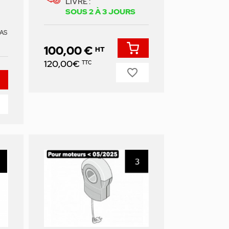
LIVRÉ :
SOUS 2 À 3 JOURS
AS
100,00 €
HT
Prix
120,00€
TTC
favorite_border