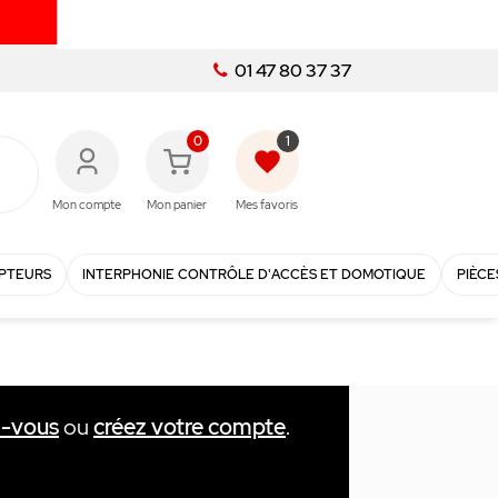
01 47 80 37 37
0
1
favorite
Mon compte
Mon panier
Mes favoris
PTEURS
INTERPHONIE CONTRÔLE D'ACCÈS ET DOMOTIQUE
PIÈCE
z-vous
ou
créez votre compte
.