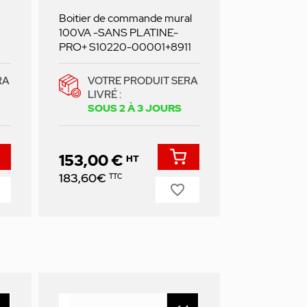
Boitier de commande mural
100VA -SANS PLATINE-
PRO+ S10220-00001+8911
RA
VOTRE PRODUIT SERA
LIVRÉ :
SOUS 2 À 3 JOURS
153,00 €
HT
Prix
183,60€
TTC
favorite_border