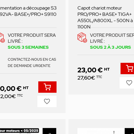
imentation a découpage S3
Capot chariot moteur
 192VA- BASE+/PRO+ S9110
PRO/PRO+ BASE+ TIGA+
A550L/A800XL - 500N à
1100N
VOTRE PRODUIT SERA
VOTRE PRODUIT SE
LIVRÉ :
LIVRÉ :
SOUS 3 SEMAINES
SOUS 2 À 3 JOURS
CONTACTEZ-NOUS EN CAS
DE DEMANDE URGENTE
23,00 €
HT
Prix
27,60€
TTC
favorite_border
10,00 €
HT
ix
32,00€
TTC
favorite_border