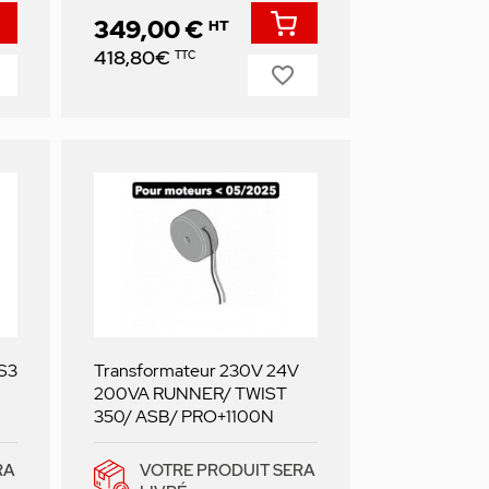
349,00 €
HT
Prix
418,80€
TTC
favorite_border
 S3
Transformateur 230V 24V
200VA RUNNER/ TWIST
350/ ASB/ PRO+1100N
RA
VOTRE PRODUIT SERA