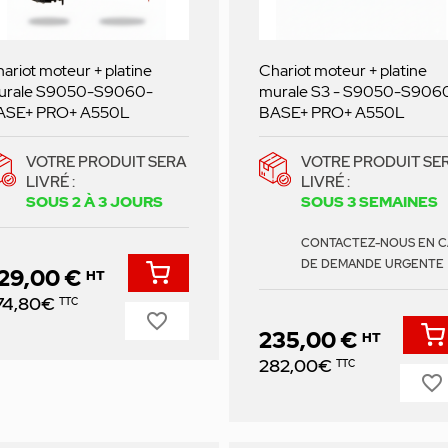
ariot moteur + platine
Chariot moteur + platine
urale S9050-S9060-
murale S3 - S9050-S906
ASE+ PRO+ A550L
BASE+ PRO+ A550L
VOTRE PRODUIT SERA
VOTRE PRODUIT SE
LIVRÉ :
LIVRÉ :
SOUS 2 À 3 JOURS
SOUS 3 SEMAINES
CONTACTEZ-NOUS EN C
DE DEMANDE URGENTE
29,00 €
HT
ix
74,80€
TTC
favorite_border
235,00 €
HT
Prix
282,00€
TTC
favorite_border