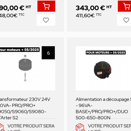
90,00 €
343,00 €
HT
HT
ix
Prix
48,00€
411,60€
TTC
TTC
favorite_border
favorite_border
ransformateur 230V 24V
Alimentation a découpage
00VA- PRO/PRO+
- 96VA-
9050/S9060/S9080-
BASE+/PRO/PRO+/DUO
Arter S2
500-650-800N
VOTRE PRODUIT SERA
VOTRE PRODUIT SE