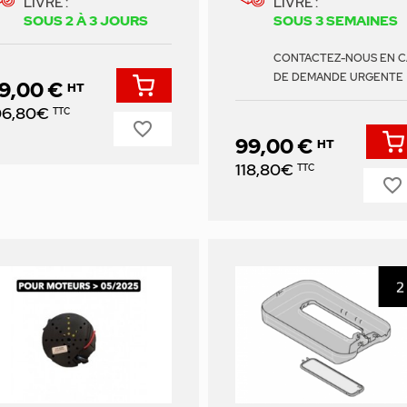
LIVRÉ :
LIVRÉ :
SOUS 2 À 3 JOURS
SOUS 3 SEMAINES
CONTACTEZ-NOUS EN C
DE DEMANDE URGENTE
9,00 €
HT
ix
06,80€
TTC
favorite_border
99,00 €
HT
Prix
118,80€
TTC
favorite_border