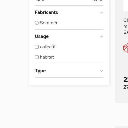
Fabricants
Ch
Sommer
m
B
Usage
collectif
habitat
Type
2
Pr
2