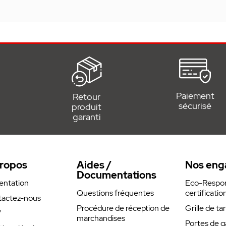
Paiement
Retour
sécurisé
produit
garanti
ropos
Aides /
Nos eng
Documentations
entation
Eco-Respons
Questions fréquentes
certificatio
actez-nous
Procédure de réception de
Grille de ta
V
marchandises
Portes de g