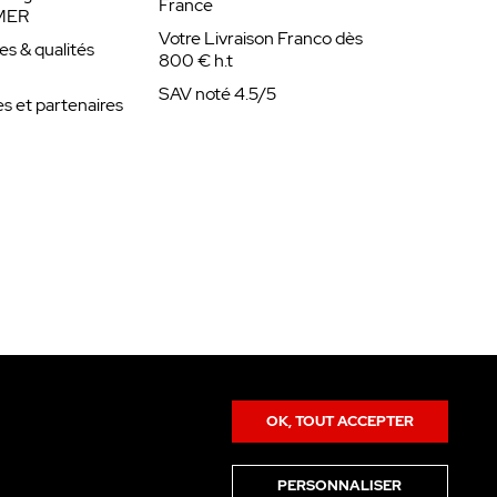
France
MER
Votre Livraison Franco dès
es & qualités
800 € h.t
SAV noté 4.5/5
 et partenaires
OK, TOUT ACCEPTER
PERSONNALISER