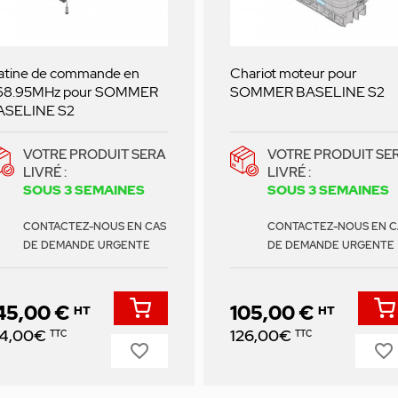
atine de commande en
Chariot moteur pour
68.95MHz pour SOMMER
SOMMER BASELINE S2
ASELINE S2
VOTRE PRODUIT SERA
VOTRE PRODUIT SE
LIVRÉ :
LIVRÉ :
SOUS 3 SEMAINES
SOUS 3 SEMAINES
CONTACTEZ-NOUS EN CAS
CONTACTEZ-NOUS EN C
DE DEMANDE URGENTE
DE DEMANDE URGENTE
45,00 €
105,00 €
HT
HT
ix
Prix
74,00€
126,00€
TTC
TTC
favorite_border
favorite_border