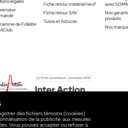
ions légales
Fiche retour matériel neuf
avec SOM
remière
Fiche retour SAV
Nos garanti
mande
produits
Tutos et Astuces
ramme de Fidélité
Nos marques
rAClub
s
egistrer des fichiers témoins (cookies)
onnalisation de la publicité, aux mesures
les. Vous pouvez accepter ou refuser à