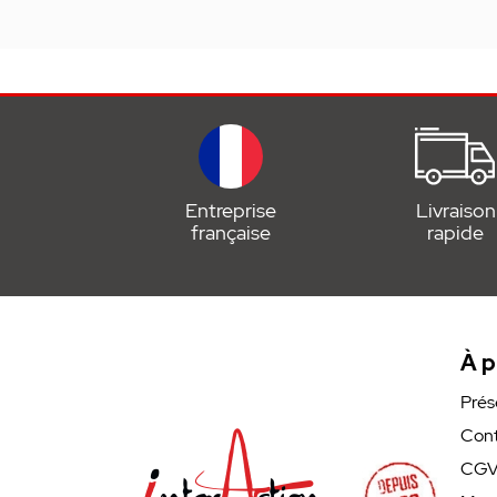
Entreprise
Livraison
française
rapide
À p
Prés
Cont
CG