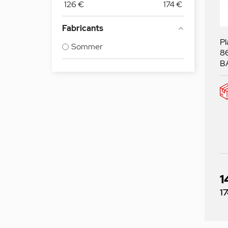
126
€
174
€
Fabricants
Pl
Sommer
8
B
1
Pr
1