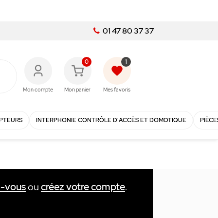
01 47 80 37 37
0
1
favorite
Mon compte
Mon panier
Mes favoris
PTEURS
INTERPHONIE CONTRÔLE D'ACCÈS ET DOMOTIQUE
PIÈCE
z-vous
ou
créez votre compte
.