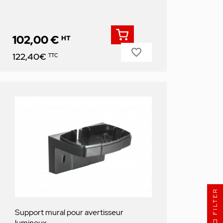
102,00 €
HT
favorite_border
Prix
122,40€
TTC
FILTER
Support mural pour avertisseur
lumineux