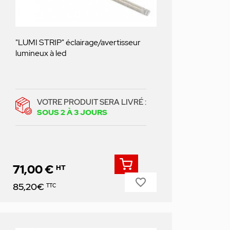
"LUMI STRIP" éclairage/avertisseur
lumineux à led
VOTRE PRODUIT SERA LIVRÉ :
SOUS 2 À 3 JOURS
71,00 €
HT
favorite_border
Prix
85,20€
TTC