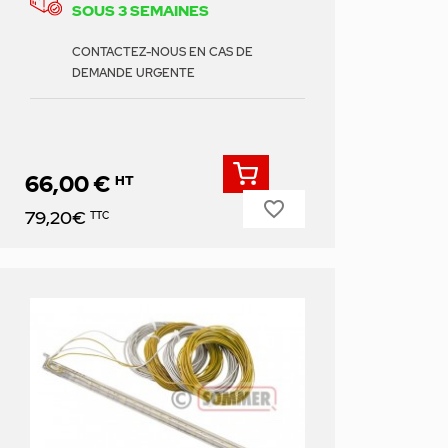
SOUS 3 SEMAINES
CONTACTEZ-NOUS EN CAS DE
DEMANDE URGENTE
66,00 €
HT
favorite_border
Prix
79,20€
TTC