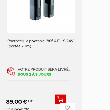
Photocellule pivotable 180° 4 FILS 24V
(portée 20m)
VOTRE PRODUIT SERA LIVRÉ :
SOUS 2 À 3 JOURS
89,00 €
HT
favorite_border
Prix
106,80€
TTC