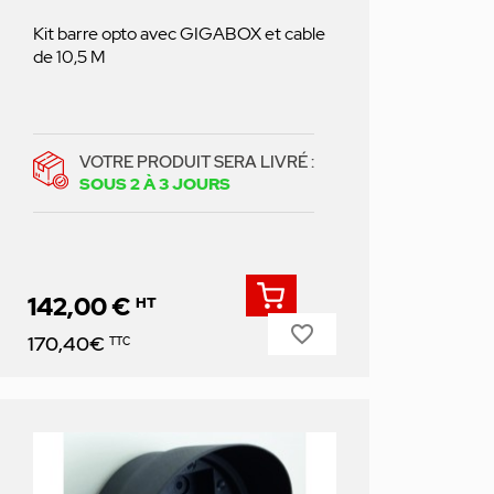
Kit barre opto avec GIGABOX et cable
de 10,5 M
VOTRE PRODUIT SERA LIVRÉ :
SOUS 2 À 3 JOURS
142,00 €
HT
favorite_border
Prix
170,40€
TTC