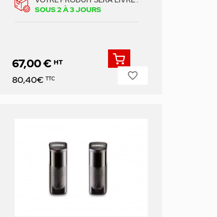
VOTRE PRODUIT SERA LIVRÉ :
SOUS 2 À 3 JOURS
67,00 €
HT
favorite_border
Prix
80,40€
TTC