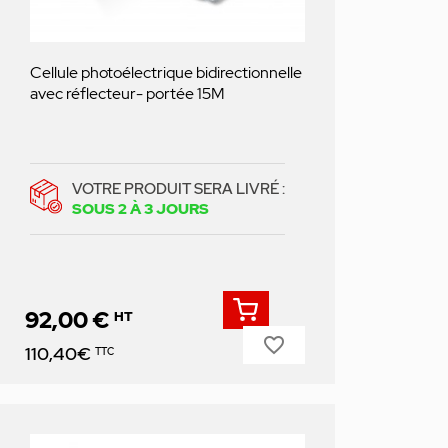
Cellule photoélectrique bidirectionnelle
avec réflecteur- portée 15M
VOTRE PRODUIT SERA LIVRÉ :
SOUS 2 À 3 JOURS
92,00 €
HT
favorite_border
Prix
110,40€
TTC