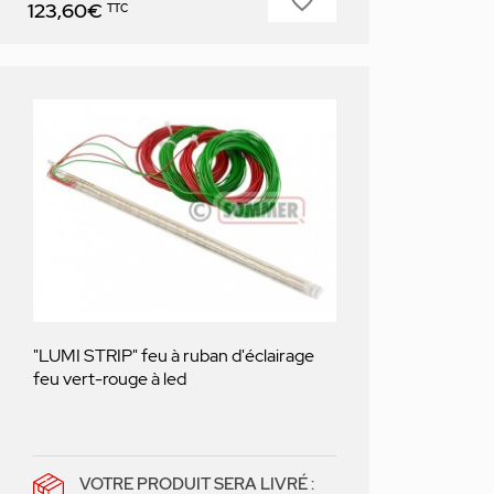
favorite_border
Prix
123,60€
TTC
"LUMI STRIP" feu à ruban d'éclairage
feu vert-rouge à led
VOTRE PRODUIT SERA LIVRÉ :