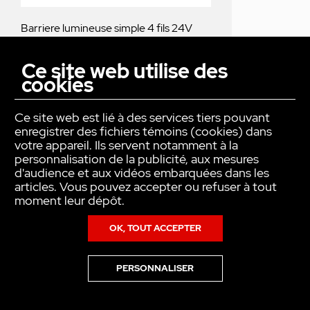
Barriere lumineuse simple 4 fils 24V
(portée 10m)
Ce site web utilise des
cookies
VOTRE PRODUIT SERA LIVRÉ :
Ce site web est lié à des services tiers pouvant
SOUS 2 À 3 JOURS
enregistrer des fichiers témoins (cookies) dans
votre appareil. Ils servent notamment à la
personnalisation de la publicité, aux mesures
d'audience et aux vidéos embarquées dans les
articles. Vous pouvez accepter ou refuser à tout
77,00 €
HT
moment leur dépôt.
favorite_border
Prix
92,40€
TTC
OK, TOUT ACCEPTER
PERSONNALISER