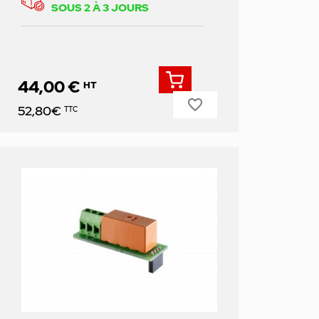
SOUS 2 À 3 JOURS
44,00 €
HT
favorite_border
Prix
52,80€
TTC