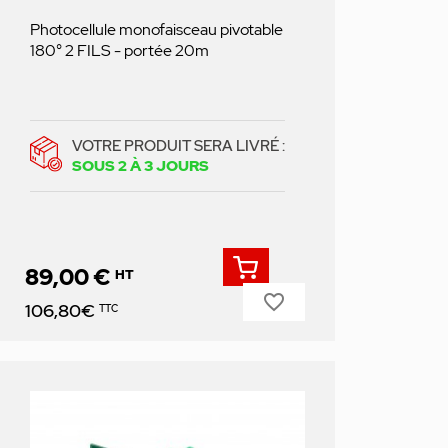
Photocellule monofaisceau pivotable
180° 2 FILS - portée 20m
VOTRE PRODUIT SERA LIVRÉ :
SOUS 2 À 3 JOURS
89,00 €
HT
favorite_border
Prix
106,80€
TTC