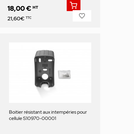
18,00 €
HT
favorite_border
Prix
21,60€
TTC
Boitier résistant aux intempéries pour
cellule S10970-00001