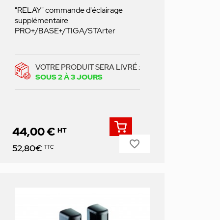
"RELAY" commande d'éclairage
supplémentaire
PRO+/BASE+/TIGA/STArter
VOTRE PRODUIT SERA LIVRÉ :
SOUS 2 À 3 JOURS
44,00 €
HT
favorite_border
Prix
52,80€
TTC