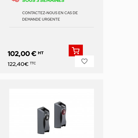
SOUS 3 SEMAINES
CONTACTEZ-NOUS EN CAS DE
DEMANDE URGENTE
102,00 €
HT
favorite_border
Prix
122,40€
TTC