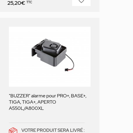
favorite_border
Prix
25,20€
TTC
"BUZZER" alarme pour PRO+, BASE+,
TIGA, TIGA+, APERTO
A550L/A800XL
VOTRE PRODUIT SERA LIVRÉ :