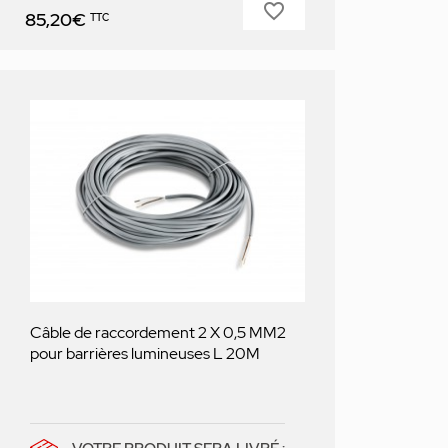
favorite_border
Prix
85,20€
TTC
Câble de raccordement 2 X 0,5 MM2
pour barrières lumineuses L 20M