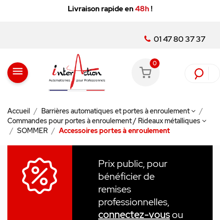
Livraison rapide en
48h
!
01 47 80 37 37
0
menu
Accueil
Barrières automatiques et portes à enroulement
Commandes pour portes à enroulement / Rideaux métalliques
SOMMER
Accessoires portes à enroulement
Prix public, pour
bénéficier de
remises
professionnelles,
connectez-vous
ou