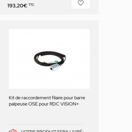
favorite_border
Prix
193,20€
TTC
Kit de raccordement filaire pour barre
palpeuse OSE pour RDC VISION+