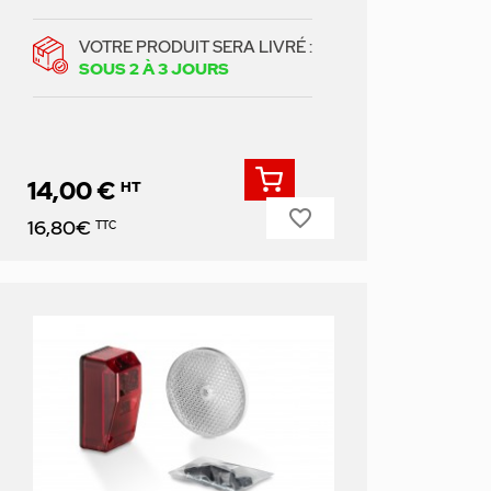
VOTRE PRODUIT SERA LIVRÉ :
SOUS 2 À 3 JOURS
14,00 €
HT
favorite_border
Prix
16,80€
TTC