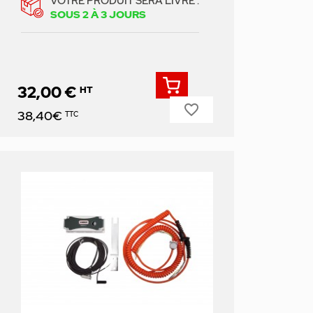
VOTRE PRODUIT SERA LIVRÉ :
SOUS 2 À 3 JOURS
32,00 €
HT
favorite_border
Prix
38,40€
TTC