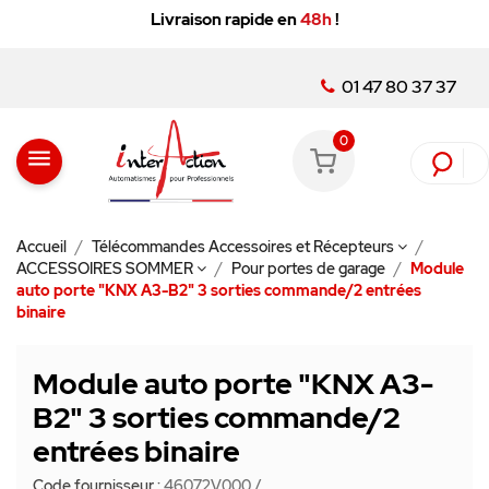
Livraison rapide en
48h
!
01 47 80 37 37
0
menu
Accueil
Télécommandes Accessoires et Récepteurs
ACCESSOIRES SOMMER
Pour portes de garage
Module
auto porte "KNX A3-B2" 3 sorties commande/2 entrées
binaire
Module auto porte "KNX A3-
B2" 3 sorties commande/2
entrées binaire
Code fournisseur :
46072V000
/