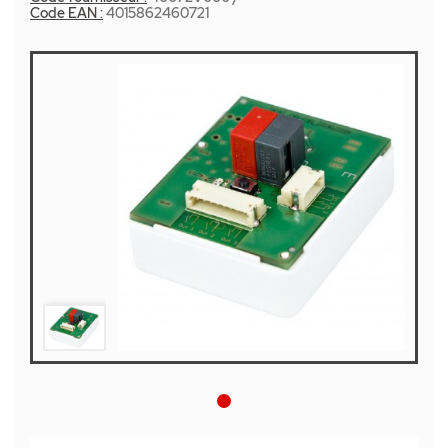
Code EAN :
4015862460721