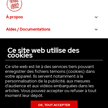
À propos

Aides / Documentations

Nos engagements

Ce site web utilise des
cookies
La confiance avant tout

Ce site web est lié à des services tiers pouvant
enregistrer des fichiers témoins (cookies) dans
votre appareil. Ils servent notamment à la
personnalisation de la publicité, aux mesures
d'audience et aux vidéos embarquées dans les
articles. Vous pouvez accepter ou refuser à tout
moment leur dépôt.
OK, TOUT ACCEPTER