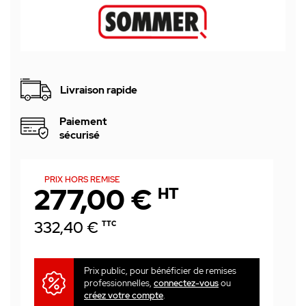
Livraison rapide
Paiement
sécurisé
PRIX HORS REMISE
277,00 €
HT
332,40 €
TTC
Prix public, pour bénéficier de remises
professionnelles,
connectez-vous
ou
créez votre compte
.