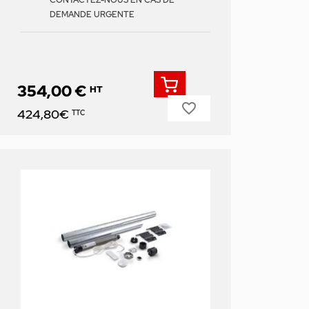
CONTACTEZ-NOUS EN CAS DE
DEMANDE URGENTE
354,00 €
HT
favorite_border
Prix
424,80€
TTC