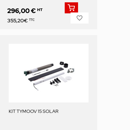
296,00 €
HT
favorite_border
Prix
355,20€
TTC
KIT TYMOOV 15 SOLAR