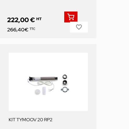
222,00 €
HT
favorite_border
Prix
266,40€
TTC
KIT TYMOOV 20 RP2