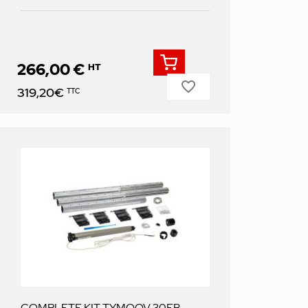
266,00 €
HT
favorite_border
Prix
319,20€
TTC
COMPLETE KIT TYMOOV 30FB