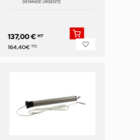
DEMANDE URGENTE
137,00 €
HT
favorite_border
Prix
164,40€
TTC