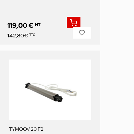
119,00 €
HT
favorite_border
Prix
142,80€
TTC
TYMOOV 20 F2