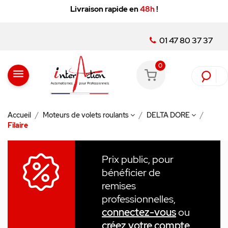
Livraison rapide en
48h
!
01 47 80 37 37
0
menu
Accueil
Moteurs de volets roulants
DELTA DORE
Filaire
Prix public, pour
bénéficier de
remises
professionnelles,
connectez-vous
ou
créez votre compte
.