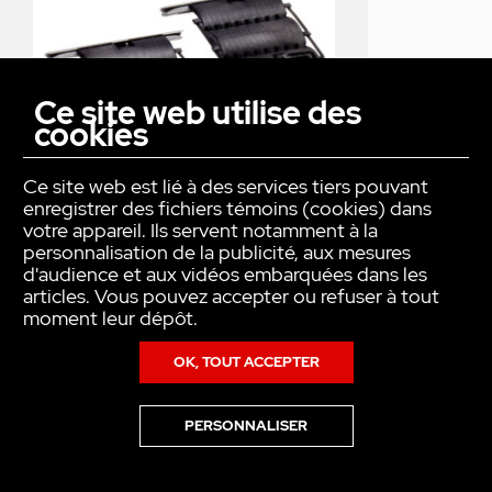
Ce site web utilise des
cookies
Ce site web est lié à des services tiers pouvant
enregistrer des fichiers témoins (cookies) dans
LOT DE 2 VERROUS OCTOCLICK
votre appareil. Ils servent notamment à la
personnalisation de la publicité, aux mesures
d'audience et aux vidéos embarquées dans les
articles. Vous pouvez accepter ou refuser à tout
moment leur dépôt.
VOTRE PRODUIT SERA LIVRÉ :
SOUS 3 SEMAINES
OK, TOUT ACCEPTER
CONTACTEZ-NOUS EN CAS DE
PERSONNALISER
DEMANDE URGENTE