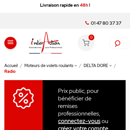
Livraison rapide en
48h
!
01 47 80 37 37
0
menu
Accueil
Moteurs de volets roulants
DELTA DORE
Radio
Prix public, pour
bénéficier de
remises
professionnelles,
connectez-vous
ou
créez votre compte
.