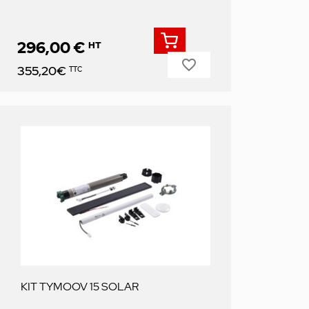
296,00 €
HT
favorite_border
Prix
355,20€
TTC
KIT TYMOOV 15 SOLAR