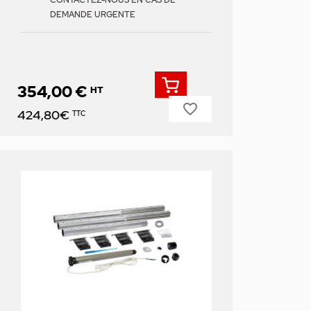
CONTACTEZ-NOUS EN CAS DE
DEMANDE URGENTE
354,00 €
HT
favorite_border
Prix
424,80€
TTC