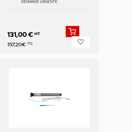
DEMANDE URGENTE
131,00 €
HT
favorite_border
Prix
157,20€
TTC