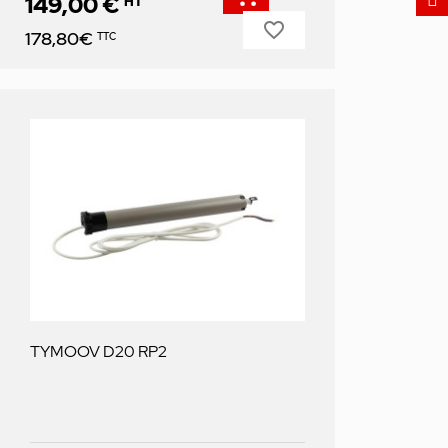
149,00 €
HT
favorite_border
Prix
178,80€
TTC
TYMOOV D20 RP2