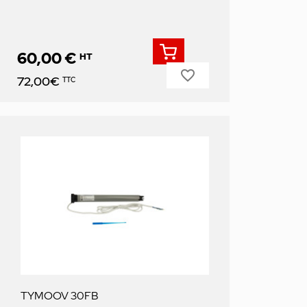
60,00 €
HT
favorite_border
Prix
72,00€
TTC
TYMOOV 30FB