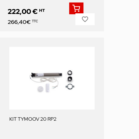
222,00 €
HT
favorite_border
Prix
266,40€
TTC
KIT TYMOOV 20 RP2