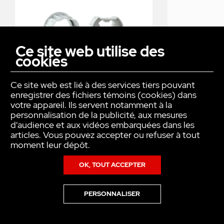
Ce site web utilise des
cookies
Ce site web est lié à des services tiers pouvant
enregistrer des fichiers témoins (cookies) dans
ROUE & COURONNE ZF64
votre appareil. Ils servent notamment à la
personnalisation de la publicité, aux mesures
d'audience et aux vidéos embarquées dans les
articles. Vous pouvez accepter ou refuser à tout
moment leur dépôt.
VOTRE PRODUIT SERA LIVRÉ :
SOUS 3 SEMAINES
OK, TOUT ACCEPTER
CONTACTEZ-NOUS EN CAS DE
PERSONNALISER
DEMANDE URGENTE