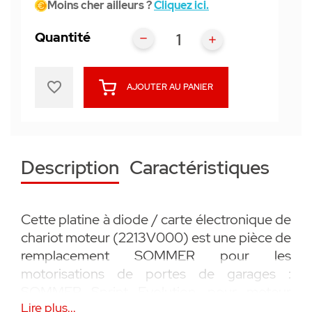
Moins cher ailleurs ?
Cliquez ici.
Quantité
favorite_border
AJOUTER AU PANIER
Description
Caractéristiques
Cette platine à diode / carte électronique de
chariot moteur (2213V000) est une pièce de
remplacement SOMMER pour les
motorisations de portes de garages :
SOMMER Sprint Evolution, pour moteur
Lire plus...
Duo Vision 500/650, pour moteur Marathon