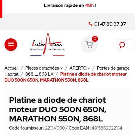
Livraison rapide en
48h
!
01 47 80 37 37
0
menu
Accueil
Pièces détachées
APERTO
Portes de garage
Habitat
868 L, 868 LX
Platine a diode de chariot moteur
DUO 500N 650N, MARATHON 550N, 868L
Platine a diode de chariot
moteur DUO 500N 650N,
MARATHON 550N, 868L
Code fournisseur :
2213V000
/
Code EAN :
4015862022134