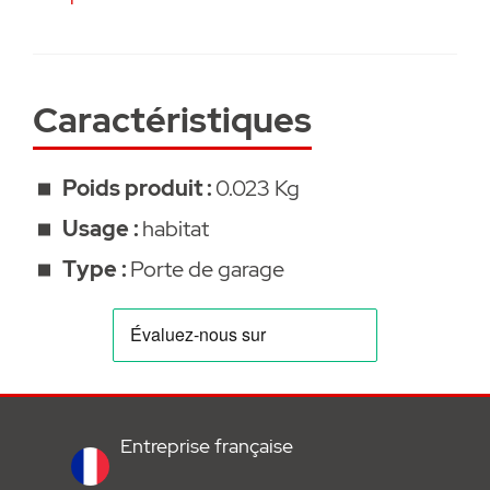
S 550 N. Présentant les caractéristiques
suivantes :
Caractéristiques
• Pièce de rechange / détachée SOMMER
• Garanti 2 ans
Poids produit :
0.023 Kg
Usage :
habitat
Type :
Porte de garage
Entreprise française