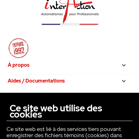
À propos

Aides / Documentations

Nos engagements

Ce site web utilise des
cookies
La confiance avant tout

Ce site web est lié à des services tiers pouvant
enregistrer des fichiers témoins (cookies) dans