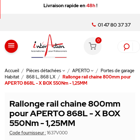
Livraison rapide en
48h
!
01 47 80 37 37
0
menu
Accueil
Pièces détachées
APERTO
Portes de garage
Habitat
868 L, 868 LX
Rallonge rail chaine 800mm pour
APERTO 868L - X BOX 550Nm - 1,25MM
Rallonge rail chaine 800mm
pour APERTO 868L - X BOX
550Nm - 1,25MM
Code fournisseur :
1637V000