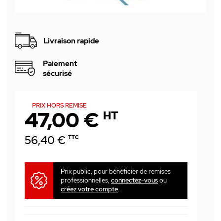
Livraison rapide
Paiement
sécurisé
PRIX HORS REMISE
47,00 €
HT
56,40 €
TTC
Prix public, pour bénéficier de remises
professionnelles,
connectez-vous
ou
créez votre compte
.