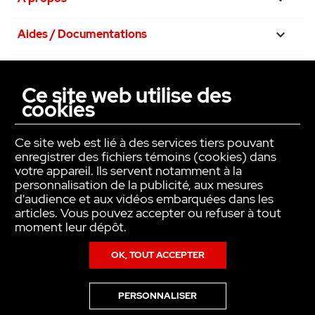
Aides / Documentations

Nos engagements

Ce site web utilise des
cookies
La confiance avant tout

Ce site web est lié à des services tiers pouvant
enregistrer des fichiers témoins (cookies) dans
votre appareil. Ils servent notamment à la
personnalisation de la publicité, aux mesures
d'audience et aux vidéos embarquées dans les
articles. Vous pouvez accepter ou refuser à tout
moment leur dépôt.
OK, TOUT ACCEPTER
Copyright © INTER ACTION 2026
PERSONNALISER
Pour en savoir plus sur notre politique en matière de cookies,consultez