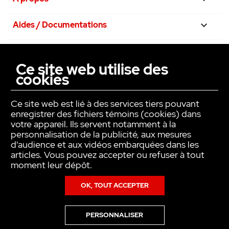
Aides / Documentations

Nos engagements

Ce site web utilise des
cookies
La confiance avant tout

Ce site web est lié à des services tiers pouvant
enregistrer des fichiers témoins (cookies) dans
votre appareil. Ils servent notamment à la
personnalisation de la publicité, aux mesures
d'audience et aux vidéos embarquées dans les
articles. Vous pouvez accepter ou refuser à tout
moment leur dépôt.
OK, TOUT ACCEPTER
Copyright © INTER ACTION 2026
PERSONNALISER
Pour en savoir plus sur notre politique en matière de cookies,consultez