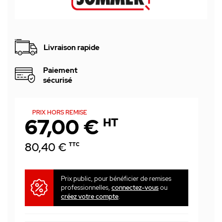
Livraison rapide
Paiement
sécurisé
PRIX HORS REMISE
67,00 €
HT
80,40 €
TTC
Prix public, pour bénéficier de remises
professionnelles,
connectez-vous
ou
créez votre compte
.