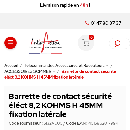
Livraison rapide en
48h
!
01 47 80 37 37
0
menu
Accueil
Télécommandes Accessoires et Récepteurs
ACCESSOIRES SOMMER
Barrette de contact sécurité
éléct 8,2 KOHMS H 45MM fixation latérale
Barrette de contact sécurité
éléct 8,2 KOHMS H 45MM
fixation latérale
Code fournisseur :
5132V000
/
Code EAN :
4015862017994