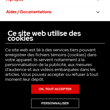
Aides / Documentations

Nos engagements

Ce site web utilise des
cookies
La confiance avant tout

Ce site web est lié à des services tiers pouvant
enregistrer des fichiers témoins (cookies) dans
votre appareil. Ils servent notamment à la
personnalisation de la publicité, aux mesures
d'audience et aux vidéos embarquées dans les
articles. Vous pouvez accepter ou refuser à tout
moment leur dépôt.
OK, TOUT ACCEPTER
Copyright © INTER ACTION 2026
PERSONNALISER
Pour en savoir plus sur notre politique en matière de cookies,consultez