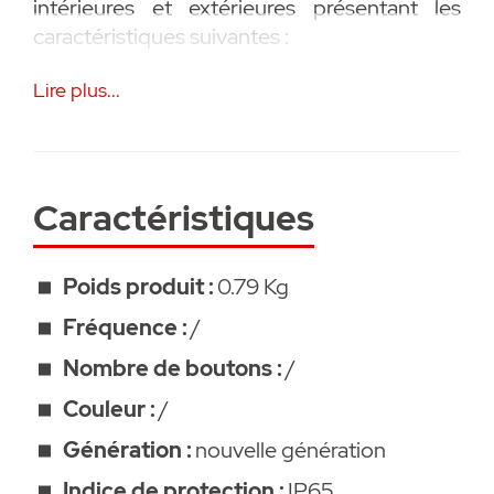
intérieures et extérieures présentant les
caractéristiques suivantes :
Lire plus...
• pour les applications intérieures et
extérieures , structure modulaire
• 24 V c.a./c.c., max. 1,5 W
• Dimensions : 160 × 160 × 180 mm (L × H ×
Caractéristiques
P)
• Avec matériel de montage
• Pour SOMMER base+, pro+, tiga et tiga+
Poids produit :
0.79 Kg
• Accessoire SOMMER
Fréquence :
/
• Garanti 2 ans
Nombre de boutons :
/
Couleur :
/
Génération :
nouvelle génération
Indice de protection :
IP65