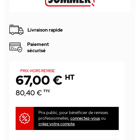
Livraison rapide
Paiement
sécurisé
PRIX HORS REMISE
67,00 €
HT
80,40 €
TTC
Prix public, pour bénéficier de remises
professionnelles,
connectez-vous
ou
créez votre compte
.