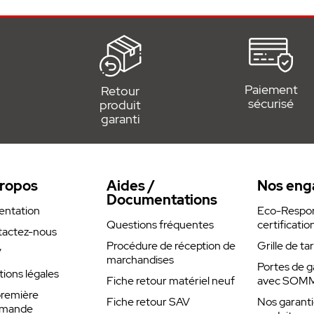
Paiement
Retour
sécurisé
produit
garanti
ropos
Aides /
Nos eng
Documentations
entation
Eco-Respons
Questions fréquentes
certificatio
actez-nous
Procédure de réception de
Grille de ta
V
marchandises
Portes de g
ions légales
Fiche retour matériel neuf
avec SOM
remière
Fiche retour SAV
Nos garanti
mande