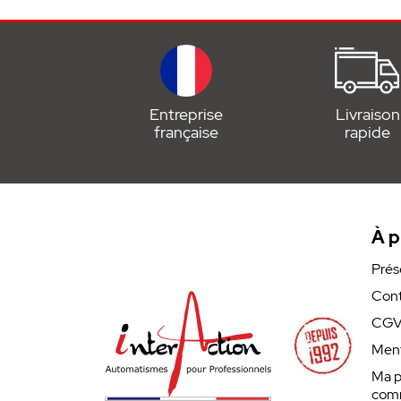
• Accessoire SOMMER
• Remplace le S11488-00001
Entreprise
Livraison
française
rapide
À p
Prés
Cont
CG
Ment
Ma p
com