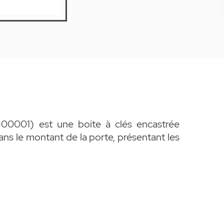
-00001) est une boite à clés encastrée
s le montant de la porte, présentant les
ntant de porte
ions : 75×75×52 mm