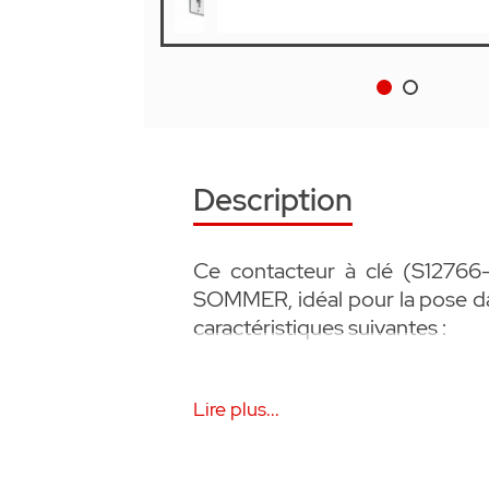
Description
Ce contacteur à clé (S12766
SOMMER, idéal pour la pose dan
caractéristiques suivantes :
• Idéal pour la pose dans le mo
Lire plus...
• DIN 30/10, 0 degré , dimens
• Boîtier encastré Ø 60 mm
• Avec 3 clés