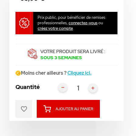
Prix public, pour bénéficier de remises
professionnelles,
connectez-vous
ou
créez votre compte
.
VOTRE PRODUIT SERA LIVRÉ :
SOUS 3 SEMAINES
Moins cher ailleurs ?
Cliquez ici.
Quantité
favorite_border
AJOUTER AU PANIER