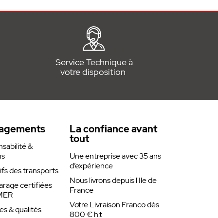
Service Technique à
votre disposition
agements
La confiance avant
tout
abilité &
ns
Une entreprise avec 35 ans
d’expérience
rifs des transports
Nous livrons depuis l'Ile de
arage certifiées
France
MER
Votre Livraison Franco dès
es & qualités
800 € h.t