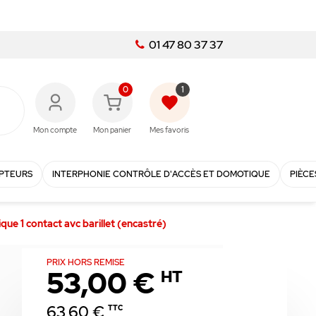
01 47 80 37 37
0
1
favorite
Mon compte
Mon panier
Mes favoris
PTEURS
INTERPHONIE CONTRÔLE D'ACCÈS ET DOMOTIQUE
PIÈCE
ique 1 contact avc barillet (encastré)
PRIX HORS REMISE
53,00 €
HT
63,60 €
TTC