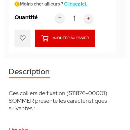
Moins cher ailleurs ?
Cliquez ici.
Quantité
favorite_border
AJOUTER AU PANIER
Description
Ces colliers de fixation (S11876-00001)
SOMMER présente les caractéristiques
suivantes :
• Pour la pose des câbles
Lire plus...