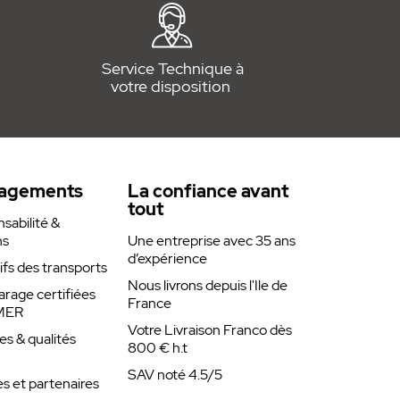
Service Technique à
votre disposition
agements
La confiance avant
tout
abilité &
ns
Une entreprise avec 35 ans
d’expérience
rifs des transports
Nous livrons depuis l'Ile de
arage certifiées
France
MER
Votre Livraison Franco dès
es & qualités
800 € h.t
SAV noté 4.5/5
 et partenaires