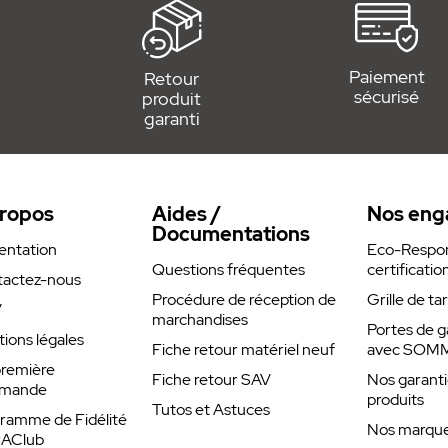
ouches – 868,95 MHz Somloq2
Paiement
Retour
es accès sans clé ni télécommande.
sécurisé
produit
garanti
onnement radio en 868,95 MHz, sans
exe.
isée
: Transmission cryptée haute
a copie de code.
ropos
Aides /
Nos eng
 Jusqu’à 12 touches pour programmer
Documentations
entation
Eco-Respons
Questions fréquentes
certificatio
 applique, idéale pour portail, porte de
actez-nous
Procédure de réception de
Grille de ta
V
marchandises
ration esthétique et discrète sur tous
Portes de g
ions légales
Fiche retour matériel neuf
avec SOM
remière
Fiche retour SAV
Nos garanti
mande
produits
Tutos et Astuces
lisation
ramme de Fidélité
Nos marques
rAClub