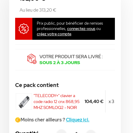
Au lieu de 313,20 €
Prix public, pour bénéficier de remises
professionnelles,
connectez-vous
ou
créez votre compte
.
VOTRE PRODUIT SERA LIVRÉ :
SOUS 2 À 3 JOURS
Ce pack contient
"TELECODY+" clavier a
104,40 €
x 3
code radio 12 cnx 868,95
MHZ SOMLOQ2 - NOIR
Moins cher ailleurs ?
Cliquez ici.