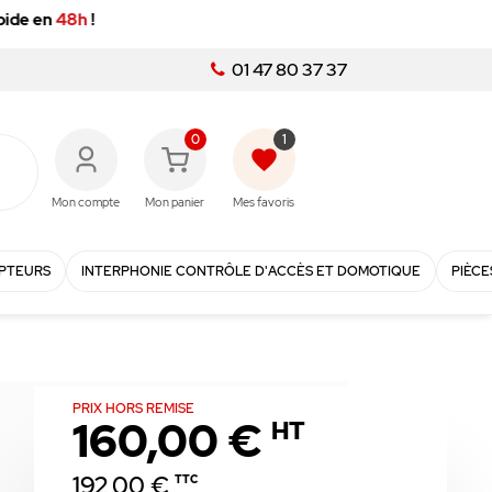
01 47 80 37 37
0
1
favorite
Mon compte
Mon panier
Mes favoris
PTEURS
INTERPHONIE CONTRÔLE D'ACCÈS ET DOMOTIQUE
PIÈCE
PRIX HORS REMISE
160,00 €
HT
192,00 €
TTC