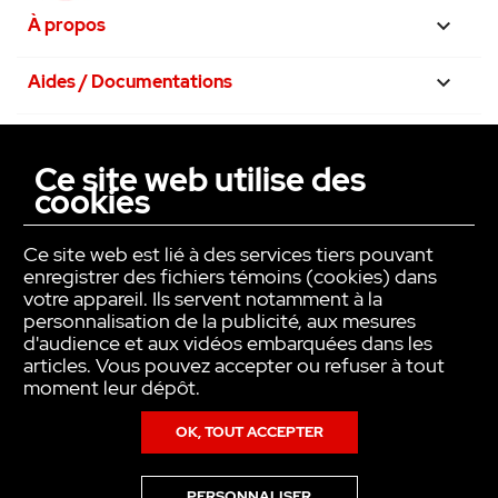
•
Liste de contrôle
À propos

•
Notice de montage
•
Fiche produit
Aides / Documentations

•
Données CAO
•
Guide de démarrage rapide
Nos engagements

•
Plan de câblage rapide branchement
Ce site web utilise des
cellules 2 fils
cookies
La confiance avant tout

•
Branchement 2 jeux
•
Aide au dépannage sur chantier : pro+
Ce site web est lié à des services tiers pouvant
base+
enregistrer des fichiers témoins (cookies) dans
votre appareil. Ils servent notamment à la
personnalisation de la publicité, aux mesures
d'audience et aux vidéos embarquées dans les
articles. Vous pouvez accepter ou refuser à tout
moment leur dépôt.
OK, TOUT ACCEPTER
Copyright © INTER ACTION 2026
PERSONNALISER