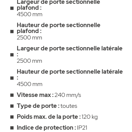
suspension plafonnière, fixation contre la
Largeur de porte sectionnelle
plafond :
chute, bras de poussée, équerre de ferrure
4500 mm
de porte et matériel de fixation.
Hauteur de porte sectionnelle
plafond :
• une garantie de 5 ans
2500 mm
• De nombreuses extensions et options
Largeur de porte sectionnelle latérale
:
disponibles : Lock (1651V000), Senso
2500 mm
(10371), Memo (10373), Lumi+ (7041V000),
Buzzer (7043V000), Laser (10378), Relay
Hauteur de porte sectionnelle latérale
:
(7042V000), Motion (S10343-00001),
4500 mm
Accu (S10523-00001), Conex (S10807-
00001), Output OC (S10854-00001),
Vitesse max :
240 mm/s
LIFTer (S10941-00001).
Type de porte :
toutes
Le kit SOMMER S9060 BASE+ 600N
Poids max. de la porte :
120 kg
(S15018-00061) est un kit tout compris,
Indice de protection :
IP21
complet. Cette motorisation est prête à être