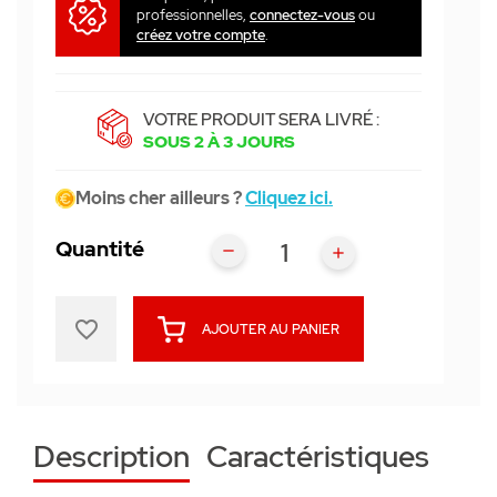
professionnelles,
connectez-vous
ou
créez votre compte
.
VOTRE PRODUIT SERA LIVRÉ :
SOUS 2 À 3 JOURS
Moins cher ailleurs ?
Cliquez ici.
Quantité
favorite_border
AJOUTER AU PANIER
Description
Caractéristiques