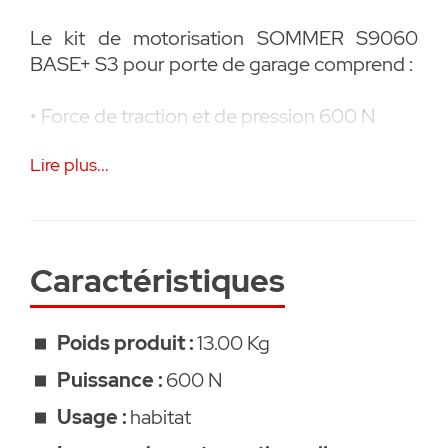
Le kit de motorisation SOMMER S9060
BASE+ S3 pour porte de garage comprend :
• Force de traction et de pression 600 N
Lire plus...
• Chariot avec récepteur radio intégré (MF
868,95 MHz SOMloq2, 40 emplacements de
mémoire)
• Éclairage à LED dans le chariot
Caractéristiques
• 2× Émetteur portatif 4 canaux pré-
Poids produit :
13.00 Kg
programmés Pearl (# 4018V000)
Puissance :
600 N
• Rail de roulement (2750MM) en trois
Usage :
habitat
parties, chariot, commande plafonnière,