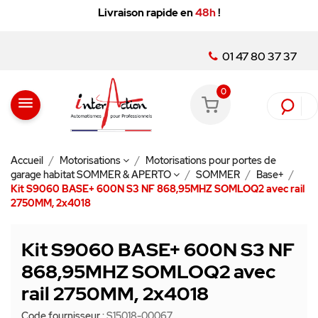
Vente
réservée aux professionnels :
livraison 24/48
Minimum, service client au 01 47 80 37 37
01 47 80 37 37
0
menu
Accueil
Motorisations
Motorisations pour portes de
garage habitat SOMMER & APERTO
SOMMER
Base+
Kit S9060 BASE+ 600N S3 NF 868,95MHZ SOMLOQ2 avec rail
2750MM, 2x4018
Kit S9060 BASE+ 600N S3 NF
868,95MHZ SOMLOQ2 avec
rail 2750MM, 2x4018
Code fournisseur :
S15018-00067