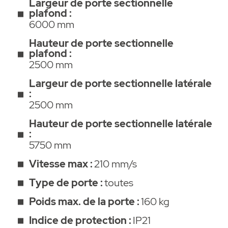
suspension plafonnière, fixation contre la
Largeur de porte sectionnelle
plafond :
chute, bras de poussée, équerre de ferrure
6000 mm
de porte et matériel de fixation.
Hauteur de porte sectionnelle
plafond :
• De nombreuses extensions et options
2500 mm
disponibles : Lock (1651V000), Senso
(10371), Memo (10373), Lumi+ (7041V000),
Largeur de porte sectionnelle latérale
:
Buzzer (7043V000), Laser (10378), Relay
2500 mm
(7042V000), Motion (S10343-00001),
Accu (S10523-00001), Conex (S10807-
Hauteur de porte sectionnelle latérale
:
00001), Output OC (S10854-00001),
5750 mm
LIFTer (S10941-00001).
Vitesse max :
210 mm/s
Le kit SOMMER S9080 BASE+ 800N
Type de porte :
toutes
(S15021-00056) est un kit tout compris,
complet. Cette motorisation est prête à être
Poids max. de la porte :
160 kg
montée pour une installation au plafond et
Indice de protection :
IP21
peut être utilisée sur tous les types de porte