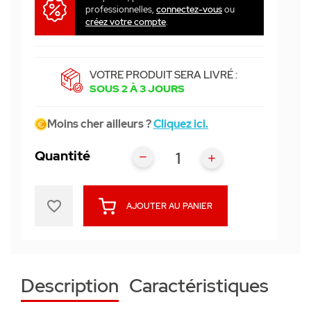
professionnelles,
connectez-vous
ou
créez votre compte
.
VOTRE PRODUIT SERA LIVRÉ :
SOUS 2 À 3 JOURS
Moins cher ailleurs ?
Cliquez ici.
Quantité
favorite_border
AJOUTER AU PANIER
Description
Caractéristiques