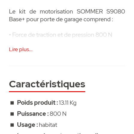
Le kit de motorisation SOMMER S9080
Base+ pour porte de garage comprend :
• Force de traction et de pression 800 N
Lire plus...
• Chariot avec récepteur radio intégré (MF
868,95 MHz SOMloq2, 40 emplacements de
mémoire)
• Éclairage à LED dans le chariot
Caractéristiques
• 2× Émetteur portatif 4 canaux pré-
Poids produit :
13.11 Kg
programmés Pearl (# 4018V000)
Puissance :
800 N
• Rail de roulement (2750MM) en trois
Usage :
habitat
parties, chariot, commande plafonnière,