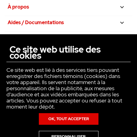
•
Fiche produit
À propos

•
Données CAO
•
Guide de démarrage rapide
Aides / Documentations

•
Plan de câblage rapide branchement
cellules 2 fils
Nos engagements

•
Branchement 2 jeux
Ce site web utilise des
•
Aide au dépannage sur chantier : pro+
cookies
La confiance avant tout

base+
Ce site web est lié à des services tiers pouvant
enregistrer des fichiers témoins (cookies) dans
votre appareil. Ils servent notamment à la
personnalisation de la publicité, aux mesures
d'audience et aux vidéos embarquées dans les
articles. Vous pouvez accepter ou refuser à tout
moment leur dépôt.
OK, TOUT ACCEPTER
Copyright © INTER ACTION 2026
PERSONNALISER