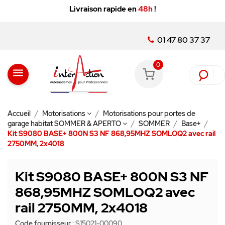
 en
48h
!
Vente
réservée aux professionnels
Minimum, service client a
01 47 80 37 37
0
menu
Accueil
Motorisations
Motorisations pour portes de
garage habitat SOMMER & APERTO
SOMMER
Base+
Kit S9080 BASE+ 800N S3 NF 868,95MHZ SOMLOQ2 avec rail
2750MM, 2x4018
Kit S9080 BASE+ 800N S3 NF
868,95MHZ SOMLOQ2 avec
rail 2750MM, 2x4018
Code fournisseur :
S15021-00090