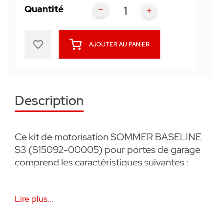
Quantité
favorite_border
AJOUTER AU PANIER
Description
Ce kit de motorisation SOMMER BASELINE
S3 (S15092-00005) pour portes de garage
comprend les caractéristiques suivantes :
• éclairage à LED,
Lire plus...
• un récepteur SOMloq 2 en 868,95 Mhz et 2