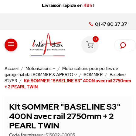
Livraison rapide en
48h
!
01 47 80 37 37
0
menu
Accueil
Motorisations
Motorisations pour portes de
garage habitat SOMMER & APERTO
SOMMER
Baseline
S2/S3
Kit SOMMER "BASELINE S3" 400N avec rail 2750mm
+ 2 PEARL TWIN
Kit SOMMER "BASELINE S3"
400N avec rail 2750mm + 2
PEARL TWIN
Code fournisseur :
S15092-00005