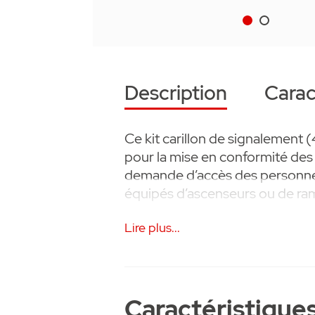
Description
Carac
Ce kit carillon de signalement
pour la mise en conformité des
demande d’accès des personnes 
équipés d’ascenseurs ou de ra
Kit Composé de :
Lire plus...
Un carillon récepteur fréquen
libre.
• Base en ABS blanc et décor a
Caractéristique