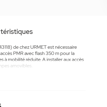
téristiques
 (43118) de chez URMET est nécessaire
 accès PMR avec flash 350 m pour la
à mobilité réduite. A installer aux accès
mpes amovibles.
ce 868Mhz. Portée 350 mètres en champ
luminium.
s