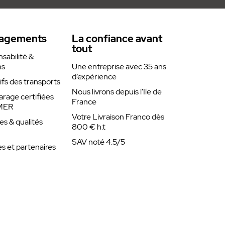
agements
La confiance avant
tout
abilité &
ns
Une entreprise avec 35 ans
d’expérience
rifs des transports
Nous livrons depuis l'Ile de
arage certifiées
France
MER
Votre Livraison Franco dès
es & qualités
800 € h.t
SAV noté 4.5/5
 et partenaires