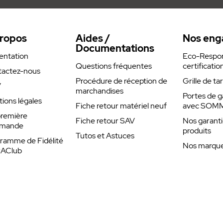
ur 10 appels par jour.
ropos
Aides /
Nos eng
émetteurs max. vers un récepteur,
Documentations
tteur, plusieurs récepteurs et émetteurs,
entation
Eco-Respons
Questions fréquentes
certificatio
ance
actez-nous
Procédure de réception de
Grille de ta
V
marchandises
Portes de g
ions légales
Fiche retour matériel neuf
avec SOM
remière
Fiche retour SAV
Nos garanti
mande
produits
Tutos et Astuces
ramme de Fidélité
Nos marques
rAClub
llon radio PMR
3300, 43305, 43310, 43315, 43410,
11, 43311 EMETTEUR 43320