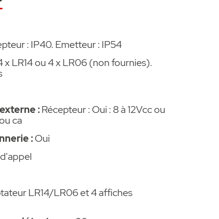
 flash intégré par leds.
 coupure visualisée par led.
pteur : IP40. Emetteur : IP54
4 x LR14 ou 4 x LR06 (non fournies).
s
récepteur.
 externe :
Récepteur : Oui : 8 à 12Vcc ou
x 140 x 50 mm
 ou ca
nerie :
Oui
 LR14 1,5 V ou 4 piles LR06 1,5 V (Piles non
 8 à 12 Vcc/ca ou par bloc alimentation.
d'appel
on et de localisation du point d’appel.
tateur LR14/LR06 et 4 affiches
se horizontale, une face pour pose