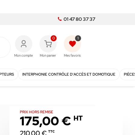
01 47 80 37 37
0
1
favorite
Mon compte
Mon panier
Mes favoris
PTEURS
INTERPHONIE CONTRÔLE D'ACCÈS ET DOMOTIQUE
PIÈCE
PRIX HORS REMISE
175,00 €
HT
210,00 €
TTC