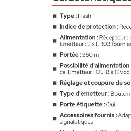
• 17 mélodies sélectionnables et
Type :
Flash
• Niveau de sonnerie réglable et
Indice de protection :
Réce
Alimentation :
Récepteur : 
• Puissance sonore : 86 dB.
Emetteur : 2 x LR03 fournie
• Une affiche pour identifier le 
Portée :
350 m
Possibilité d'alimentation
• Dimensions (H x L x P) : 180 
ca. Emetteur : Oui 8 à 12Vcc
Réglage et coupure de son
• Alimentation carillon : 4 piles
fournies) ou tension externe de
Type d'emetteur :
Bouton 
Deux affiches PVC d’identificati
Porte étiquette :
Oui
Accessoires fournis :
Adap
• Réversibles, une face pour po
signalétiques
verticale.