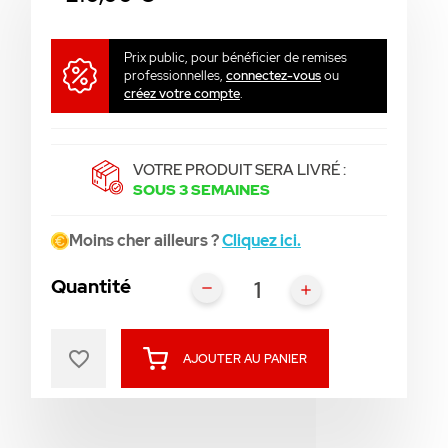
Prix public, pour bénéficier de remises
professionnelles,
connectez-vous
ou
créez votre compte
.
VOTRE PRODUIT SERA LIVRÉ :
SOUS 3 SEMAINES
Moins cher ailleurs ?
Cliquez ici.
Quantité
favorite_border
AJOUTER AU PANIER