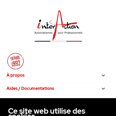
À propos

Aides / Documentations

Nos engagements

Ce site web utilise des
La confiance avant tout
