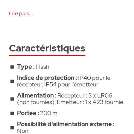
• Pose murale ou sur table (béquille fournie).
Lire plus...
• Fréquence 433 MHz. Portée 200 mètres
en champ libre.
Caractéristiques
• Base en ABS blanc brillant et décor
anthracite.
Type :
Flash
• 15 mélodies (son HD) et flash 5 couleurs au
Indice de protection :
IP40 pour le
choix.
récepteur. IP54 pour l'émetteur
Alimentation :
Récepteur : 3 x LR06
• Niveau de sonnerie réglable 3 niveaux et
(non fournies). Emetteur : 1 x A23 fournie
coupure.
Portée :
200 m
• Indication lumineuse de piles faibles (par
Possibilité d'alimentation externe :
flash rouge).
Non