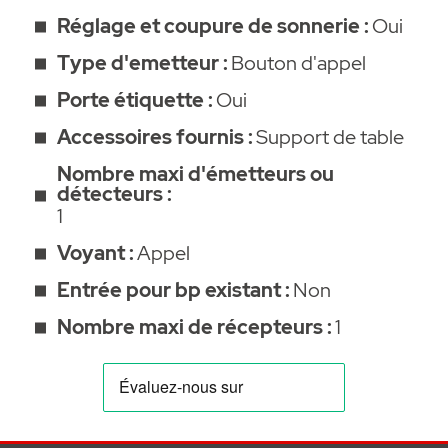
Réglage et coupure de sonnerie :
Oui
• Puissance sonore : 86 dB.
Type d'emetteur :
Bouton d'appel
• émetteur bouton poussoir à porte
Porte étiquette :
Oui
étiquette IP 54.
Accessoires fournis :
Support de table
• Alimentation carillon : 3 piles AA/LR06 1,5
Nombre maxi d'émetteurs ou
V (Piles non fournies).
détecteurs :
1
• Alimentation émetteur : 1 pile 123 1,5 V
Voyant :
Appel
fournie.
Entrée pour bp existant :
Non
• Dimensions (H x L x P) : carillon Ø 110 x 40
Nombre maxi de récepteurs :
1
mm / émetteur 45 x 87 x 30 mm.
Document à télécharger :