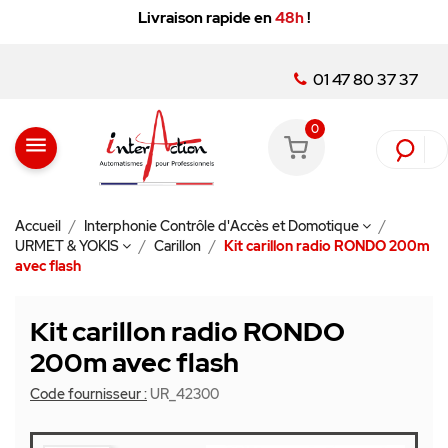
Livraison rapide en
48h
!
01 47 80 37 37
0
menu
Accueil
Interphonie Contrôle d'Accès et Domotique
URMET & YOKIS
Carillon
Kit carillon radio RONDO 200m
avec flash
Kit carillon radio RONDO
200m avec flash
Code fournisseur :
UR_42300