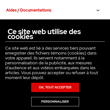
matériel de montage.
Aides / Documentations

Nos engagements

Ce site web utilise des
cookies
La confiance avant tout

Ce site web est lié à des services tiers pouvant
enregistrer des fichiers témoins (cookies) dans
votre appareil. Ils servent notamment à la
personnalisation de la publicité, aux mesures
Vidéos :
d'audience et aux vidéos embarquées dans les
articles. Vous pouvez accepter ou refuser à tout
moment leur dépôt.
• Vidéo installation porte de garage
OK, TOUT ACCEPTER
Copyright © INTER ACTION 2026
PERSONNALISER
Pour en savoir plus sur notre politique en matière de cookies,consultez