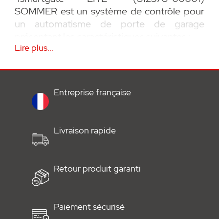
SOMMER est un système de contrôle pour
un automatisme de porte de garage
présentant les caractéristiques suivantes :
Lire plus...
• Il prend en charge un capteur radio pour
interroger l'état du portail ou de la porte.
Entreprise française
• Les opérateurs peuvent être contrôlés via
un smartphone, une tablette ou un PC.
Livraison rapide
• La technologie HomeKit permet l'utilisation
Retour produit garanti
de l'application Apple Home. Il prend en
charge la commande vocale via Siri et
Google Assistant. La commande vocale via
Paiement sécurisé
Amazon Alexa est possible en utilisant