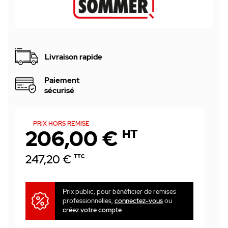
Livraison rapide
Paiement
sécurisé
PRIX HORS REMISE
206,00 €
HT
247,20 €
TTC
Prix public, pour bénéficier de remises
professionnelles,
connectez-vous
ou
créez votre compte
.