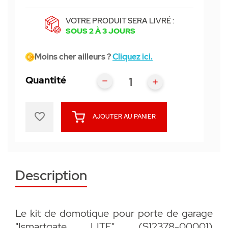
VOTRE PRODUIT SERA LIVRÉ :
SOUS 2 À 3 JOURS
Moins cher ailleurs ?
Cliquez ici.
Quantité
favorite_border
AJOUTER AU PANIER
Description
Le kit de domotique pour porte de garage
"Ismartgate LITE" (S12378-00001)