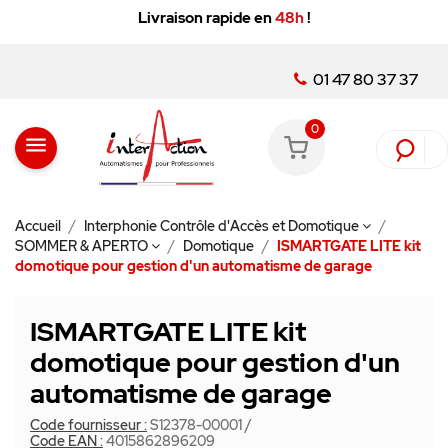
Livraison rapide en
48h
!
01 47 80 37 37
0
menu
Accueil
Interphonie Contrôle d'Accès et Domotique
SOMMER & APERTO
Domotique
ISMARTGATE LITE kit
domotique pour gestion d'un automatisme de garage
ISMARTGATE LITE kit
domotique pour gestion d'un
automatisme de garage
Code fournisseur :
S12378-00001
/
Code EAN :
4015862896209