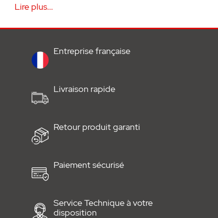
Lire plus...
• Comprenant une platine de commande
avec récepteurs en 868.85MHz et un
Entreprise française
transformateur à carcasse
• Pièce de rechange, détachée
• Garanti 2 ans
Livraison rapide
Retour produit garanti
Paiement sécurisé
Service Technique à votre
disposition