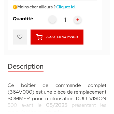
Moins cher ailleurs ?
Cliquez ici.
Quantité
favorite_border
AJOUTER AU PANIER
Description
Ce boîtier de commande complet
(364V000) est une pièce de remplacement
SOMMER pour motorisation DUO VISION
500 avant le
05/2025
présentant les
caractéristiques suivantes :