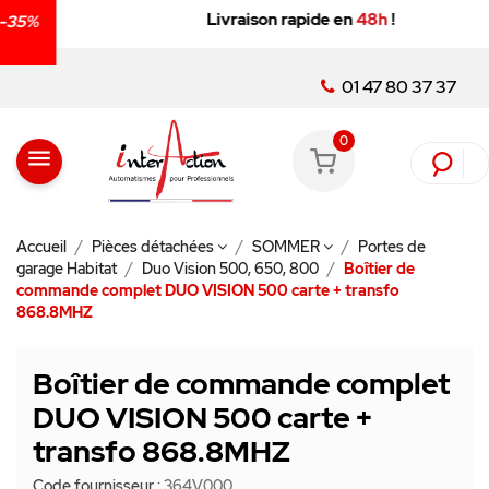
Livraison rapide en
48h
!
01 47 80 37 37
0
menu
Accueil
Pièces détachées
SOMMER
Portes de
garage Habitat
Duo Vision 500, 650, 800
Boîtier de
commande complet DUO VISION 500 carte + transfo
868.8MHZ
Boîtier de commande complet
DUO VISION 500 carte +
transfo 868.8MHZ
Code fournisseur :
364V000