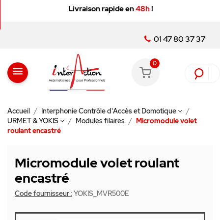
Livraison rapide en
48h
!
01 47 80 37 37
0
menu
Accueil
Interphonie Contrôle d'Accès et Domotique
URMET & YOKIS
Modules filaires
Micromodule volet
roulant encastré
Micromodule volet roulant
encastré
Code fournisseur :
YOKIS_MVR500E