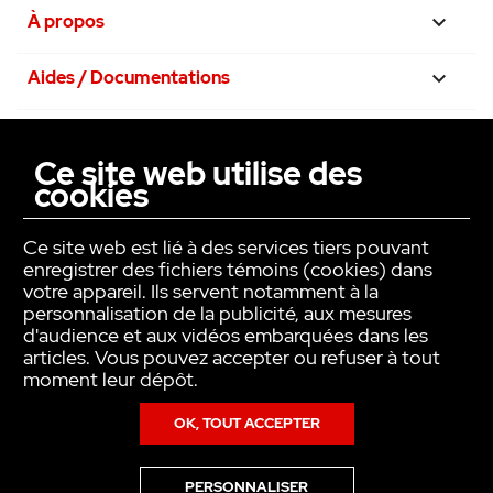
• Miniature :
À propos

Il peut se placer derrière les appareillages
avec des boîtes de 50mm de profondeur.
Aides / Documentations

• Programmable :
Nos engagements

Il peut ouvrir ou fermer quotidiennement les
Ce site web utilise des
volets avec son programmateur journalier
cookies
La confiance avant tout

incorporé.
Ce site web est lié à des services tiers pouvant
Apporter plus d’intelligence à vos ouvrants
enregistrer des fichiers témoins (cookies) dans
grâce aux micromodules YOKIS. Intégrant un
votre appareil. Ils servent notamment à la
système de contrôle de force, les
personnalisation de la publicité, aux mesures
d'audience et aux vidéos embarquées dans les
micromodules volets roulants YOKIS
articles. Vous pouvez accepter ou refuser à tout
peuvent s’intégrer facilement sur tous types
moment leur dépôt.
de moteurs 3 ou 4 fils en 230V. Créer
simplement des zones de centralisation au
OK, TOUT ACCEPTER
sein de l’habitat via un simple fil pilote.
Copyright © INTER ACTION 2026
PERSONNALISER