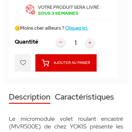
VOTRE PRODUIT SERA LIVRÉ :
SOUS 3 SEMAINES
Moins cher ailleurs ?
Cliquez ici.
Quantité
favorite_border
AJOUTER AU PANIER
Description
Caractéristiques
Le micromodule volet roulant encastré
(MVR500E) de chez YOKIS présente les