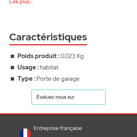
Lire plus...
868LX présentant les caractéristiques
suivantes :
• Pièce de rechange / détachée SOMMER
Caractéristiques
• Garanti 2 ans
Poids produit :
0.023 Kg
Usage :
habitat
Type :
Porte de garage
Entreprise française