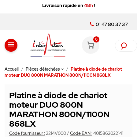
Livraison rapide en
48h
!
01 47 80 37 37
0
menu
Accueil
Pièces détachées
Platine à diode de chariot
moteur DUO 800N MARATHON 800N/1100N 868LX
Platine à diode de chariot
moteur DUO 800N
MARATHON 800N/1100N
868LX
Code fournisseur :
2214V000
/
Code EAN :
4015862022141