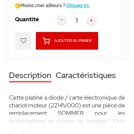
Moins cher ailleurs ?
Cliquez ici.
Quantité
favorite_border
AJOUTER AU PANIER
Description
Caractéristiques
Cette platine à diode / carte électronique de
chariot moteur (2214V000) est une pièce de
remplacement SOMMER pour les
motorisations de portes de garages : Duo
Vision 800N, Marathon 800N/1100N &