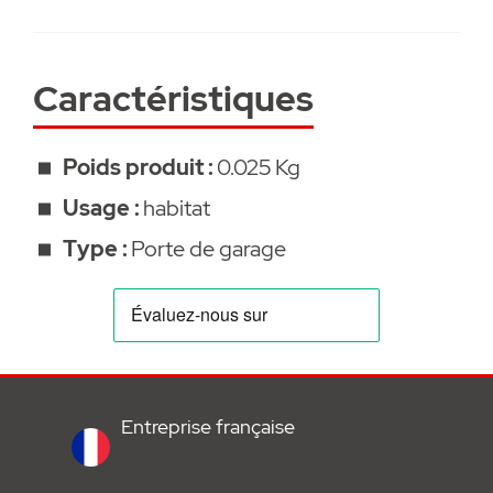
• Profil de raccordement
• borne enfichable
• Pièce de rechange / détachée SOMMER
Caractéristiques
• Garanti 2 ans
Poids produit :
0.025 Kg
Usage :
habitat
Type :
Porte de garage
Entreprise française