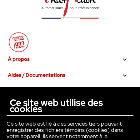
À propos

Aides / Documentations

Nos engagements

Ce site web utilise des
cookies
La confiance avant tout

Ce site web est lié à des services tiers pouvant
enregistrer des fichiers témoins (cookies) dans
votre appareil. Ils servent notamment à la