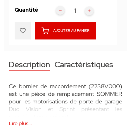
Quantité
favorite_border
AJOUTER AU PANIER
Description
Caractéristiques
Ce bornier de raccordement (2238V000)
est une pièce de remplacement SOMMER
pour les motorisations de porte de garage
Duo Vision et Sprint présentant les
caractéristiques suivantes :
Lire plus...