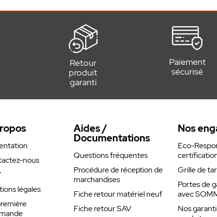
Paiement
Retour
sécurisé
produit
garanti
ropos
Aides /
Nos eng
Documentations
entation
Eco-Respons
Questions fréquentes
certificatio
actez-nous
Procédure de réception de
Grille de ta
V
marchandises
Portes de g
ions légales
Fiche retour matériel neuf
avec SOM
remière
Fiche retour SAV
Nos garanti
mande