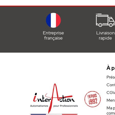
Entreprise
Livraison
française
rapide
À p
Prés
Cont
CG
Ment
Ma p
com