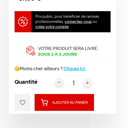
Prix public, pour bénéficier de remises
professionnelles,
connectez-vous
ou
créez votre compte
.
VOTRE PRODUIT SERA LIVRÉ :
SOUS 2 À 3 JOURS
Moins cher ailleurs ?
Cliquez ici.
Quantité
favorite_border
AJOUTER AU PANIER