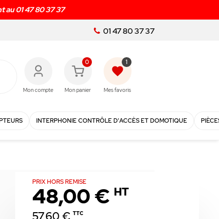
01 47 80 37 37
0
1
favorite
Mon compte
Mon panier
Mes favoris
PTEURS
INTERPHONIE CONTRÔLE D'ACCÈS ET DOMOTIQUE
PIÈCE
PRIX HORS REMISE
48,00 €
HT
57,60 €
TTC