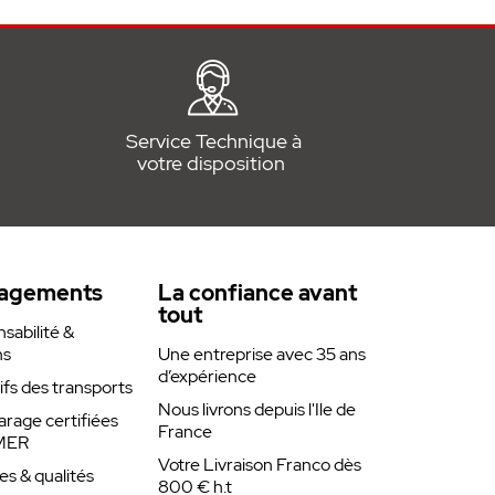
Service Technique à
votre disposition
agements
La confiance avant
tout
abilité &
ns
Une entreprise avec 35 ans
d’expérience
rifs des transports
Nous livrons depuis l'Ile de
arage certifiées
France
MER
Votre Livraison Franco dès
es & qualités
800 € h.t