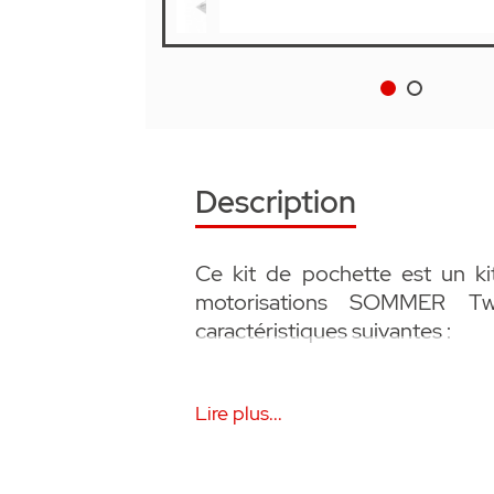
Description
Ce kit de pochette est un ki
motorisations SOMMER Tw
caractéristiques suivantes :
• Accessoire SOMMER
Lire plus...
• pièces de remplacement, de 