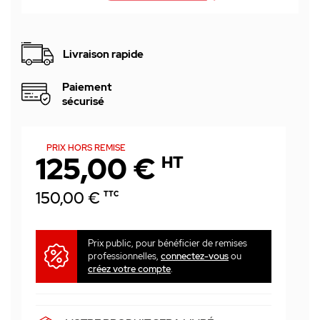
Livraison rapide
Paiement
sécurisé
PRIX HORS REMISE
125,00 €
HT
150,00 €
TTC
Prix public, pour bénéficier de remises
professionnelles,
connectez-vous
ou
créez votre compte
.