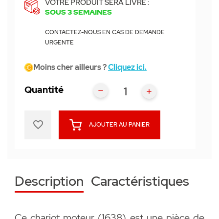
VOTRE PRODUIT SERA LIVRÉ :
SOUS 3 SEMAINES
CONTACTEZ-NOUS EN CAS DE DEMANDE
URGENTE
Moins cher ailleurs ?
Cliquez ici.
Quantité
favorite_border
AJOUTER AU PANIER
Description
Caractéristiques
Ce chariot moteur (1638) est une pièce de