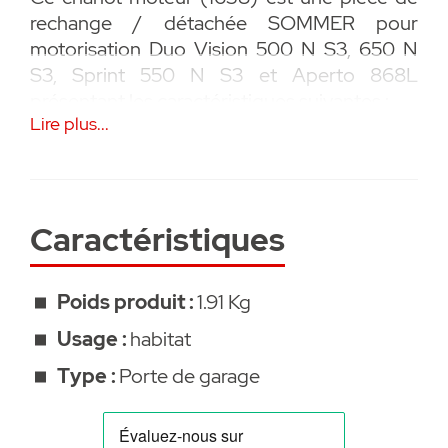
rechange / détachée SOMMER pour
motorisation Duo Vision 500 N S3, 650 N
S3, Sprint 550 N S3 et Aperto 868L
présentant les caractéristiques suivantes :
Lire plus...
• Pièce rechange / détachée SOMMER
• Garanti 2 ans
• Compatible Duo Vision SL d'après le
Caractéristiques
05/2025
Document à télécharger :
Poids produit :
1.91 Kg
Usage :
habitat
•
Test moteur Duo Vision
Type :
Porte de garage