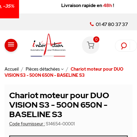
Livraison rapide en
48h
!
01 47 80 37 37
0
menu
Accueil
Pièces détachées
Chariot moteur pour DUO
VISION S3 - 500N 650N - BASELINE S3
Chariot moteur pour DUO
VISION S3 - 500N 650N -
BASELINE S3
Code fournisseur :
S14654-00001