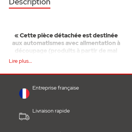
Description
« Cette pièce détachée est destinée
aux automatismes avec alimentation à
découpage (produits à partir de mai
2025), reconnaissables via la platine
Lire plus...
électronique de couleur bleu. Cette
pièce détachée ne
fonctionne pas
avec
les platines de couleur vertes. »
Entreprise française
Ce chariot moteur (S14675-00001) est une
pièce de remplacement SOMMER
Livraison rapide
présentant les caractéristiques suivantes :