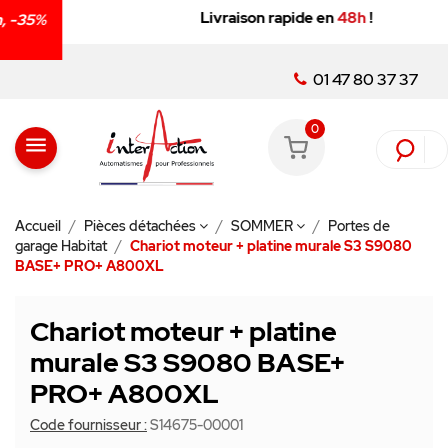
Livraison rapide en
48h
!
01 47 80 37 37
0
menu
Accueil
Pièces détachées
SOMMER
Portes de
garage Habitat
Chariot moteur + platine murale S3 S9080
BASE+ PRO+ A800XL
Chariot moteur + platine
murale S3 S9080 BASE+
PRO+ A800XL
Code fournisseur :
S14675-00001