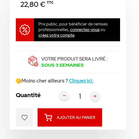
22,80 €
TTC
Prix public, pour bénéficier de remises
professionnelles,
connectez-vous
ou
créez votre compte
.
VOTRE PRODUIT SERA LIVRÉ :
SOUS 3 SEMAINES
Moins cher ailleurs ?
Cliquez ici.
Quantité
favorite_border
AJOUTER AU PANIER