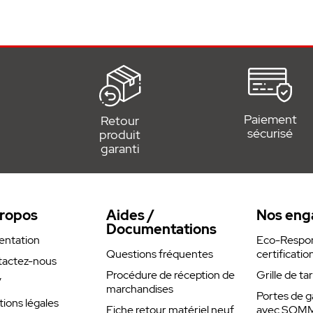
Paiement
Retour
sécurisé
produit
garanti
ropos
Aides /
Nos eng
Documentations
entation
Eco-Respons
Questions fréquentes
certificatio
actez-nous
Procédure de réception de
Grille de ta
V
marchandises
Portes de g
ions légales
Fiche retour matériel neuf
avec SOM