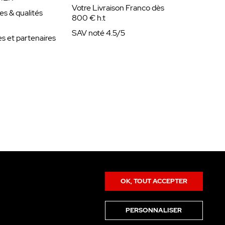
Votre Livraison Franco dès
es & qualités
800 € h.t
SAV noté 4.5/5
 et partenaires
OK, TOUT ACCEPTER
PERSONNALISER