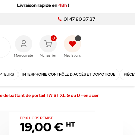
01 47 80 37 37
0
1
favorite
Mon compte
Mon panier
Mes favoris
PTEURS
INTERPHONIE CONTRÔLE D'ACCÈS ET DOMOTIQUE
PIÈCE
e de battant de portail TWIST XL G ou D - en acier
PRIX HORS REMISE
19,00 €
HT