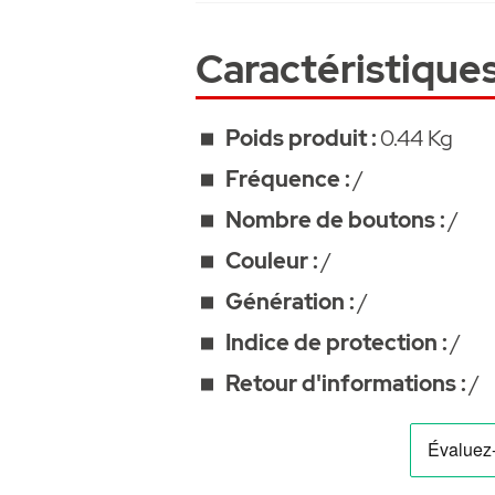
• garanti 2 ans
Caractéristique
Poids produit :
0.44 Kg
Fréquence :
/
Nombre de boutons :
/
Couleur :
/
Génération :
/
Indice de protection :
/
Retour d'informations :
/