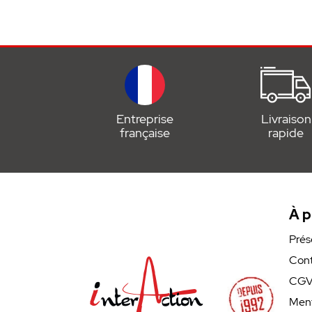
Entreprise
Livraison
française
rapide
À p
Prés
Cont
CG
Ment