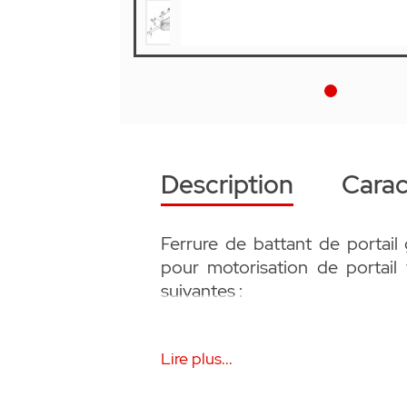
Description
Carac
Ferrure de battant de porta
pour motorisation de portail 
suivantes :
• Utilisable à gauche et à droite
Lire plus...
• En acier inoxydable
• Accessoire SOMMER