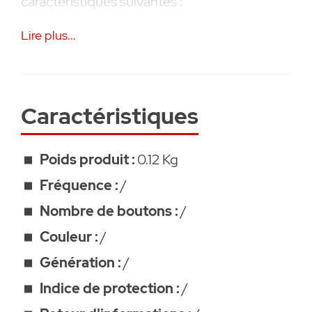
caractéristiques suivantes :
Lire plus...
• Pour le montage du pack batterie dans le
poteau du SP 900
• Avec matériel de montage
• garanti 2 ans
Caractéristiques
Poids produit :
0.12 Kg
Fréquence :
/
Nombre de boutons :
/
Couleur :
/
Génération :
/
Indice de protection :
/