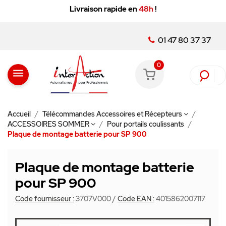
Livraison rapide en
48h
!
01 47 80 37 37
0
menu
Accueil
Télécommandes Accessoires et Récepteurs
ACCESSOIRES SOMMER
Pour portails coulissants
Plaque de montage batterie pour SP 900
Plaque de montage batterie
pour SP 900
Code fournisseur :
3707V000
/
Code EAN :
4015862007117