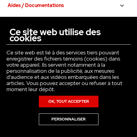
Aides / Documentations

Nos engagements

Ce site web utilise des
cookies
La confiance avant tout

Ce site web est lié à des services tiers pouvant
enregistrer des fichiers témoins (cookies) dans
votre appareil. Ils servent notamment à la
personnalisation de la publicité, aux mesures
d'audience et aux vidéos embarquées dans les
articles. Vous pouvez accepter ou refuser à tout
moment leur dépôt.
OK, TOUT ACCEPTER
Copyright © INTER ACTION 2026
PERSONNALISER
Pour en savoir plus sur notre politique en matière de cookies,consultez
notre
Politique de Données Personnelles