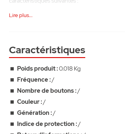
caractéristiques suivantes :
Lire plus...
• Pour le verrouillage/déverrouillage latéral
de portes basculantes
• Accessoire SOMMER
• Garanti 2 ans
Caractéristiques
Poids produit :
0.018 Kg
Fréquence :
/
Nombre de boutons :
/
Couleur :
/
Génération :
/
Indice de protection :
/