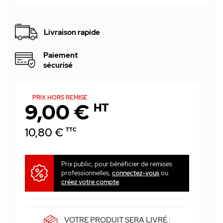
Livraison rapide
Paiement
sécurisé
PRIX HORS REMISE
9,00 €
HT
10,80 €
TTC
Prix public, pour bénéficier de remises
professionnelles,
connectez-vous
ou
créez votre compte
.
VOTRE PRODUIT SERA LIVRÉ :