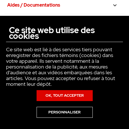
Aides / Documentations

Nos engagements

Ce site web utilise des
cookies
La confiance avant tout

Ce site web est lié à des services tiers pouvant
enregistrer des fichiers témoins (cookies) dans
votre appareil. Ils servent notamment à la
personnalisation de la publicité, aux mesures
d'audience et aux vidéos embarquées dans les
articles. Vous pouvez accepter ou refuser à tout
moment leur dépôt.
OK, TOUT ACCEPTER
Copyright © INTER ACTION 2026
PERSONNALISER
Pour en savoir plus sur notre politique en matière de cookies,consultez
notre
Politique de Données Personnelles