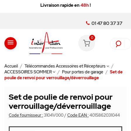
Livraison rapide en
48h
!
01 47 80 37 37
0
menu
Accueil
Télécommandes Accessoires et Récepteurs
ACCESSOIRES SOMMER
Pour portes de garage
Set de
poulie de renvoi pour verrouillage/déverrouillage
Set de poulie de renvoi pour
verrouillage/déverrouillage
Code fournisseur :
3104V000
/
Code EAN :
4015862031044