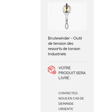
sécurité, le Surewinder rend l'e
demande moins d'effort manue
Livré dans une mallette pratiqu
transport.
Adoptez le Surewin
efficace pour vos portes rési
Brutewinder - Outil
de tension des
ressorts de torsion
Industriels
VOTRE
PRODUIT SERA
LIVRÉ :
CONTACTEZ-
NOUS EN CAS DE
DEMANDE
URGENTE