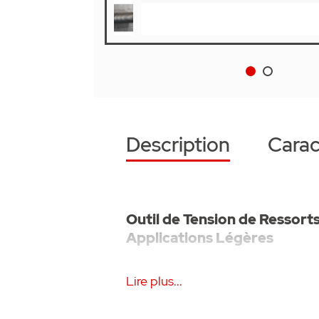
Description
Carac
Outil de Tension de Ressort
Applications Légères
Le Surewinder de DOCO est l'ou
Lire plus...
ressorts de torsion sur les port
applications légères. Conçu pour