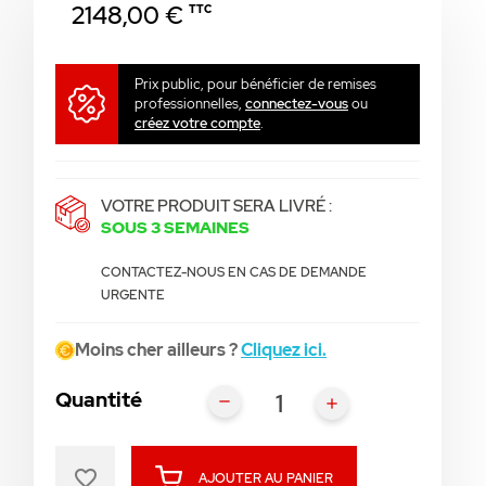
2148,00 €
TTC
Prix public, pour bénéficier de remises
professionnelles,
connectez-vous
ou
créez votre compte
.
VOTRE PRODUIT SERA LIVRÉ :
SOUS 3 SEMAINES
CONTACTEZ-NOUS EN CAS DE DEMANDE
URGENTE
Moins cher ailleurs ?
Cliquez ici.
Quantité
favorite_border
AJOUTER AU PANIER