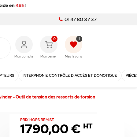
01 47 80 37 37
0
1
favorite
Mon compte
Mon panier
Mes favoris
PTEURS
INTERPHONIE CONTRÔLE D'ACCÈS ET DOMOTIQUE
PIÈCE
inder - Outil de tension des ressorts de torsion
PRIX HORS REMISE
1790,00 €
HT