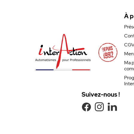
À p
Prés
Cont
CG
Ment
Ma p
com
Prog
Inte
Suivez-nous !