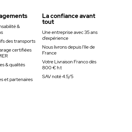
agements
La confiance avant
tout
abilité &
ns
Une entreprise avec 35 ans
d’expérience
rifs des transports
Nous livrons depuis l'Ile de
arage certifiées
France
MER
Votre Livraison Franco dès
es & qualités
800 € h.t
SAV noté 4.5/5
 et partenaires