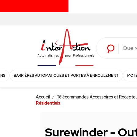
ONS
BARRIÈRES AUTOMATIQUES ET PORTES À ENROULEMENT
MOTE
Accueil
Télécommandes Accessoires et Récepte
Résidentiels
Surewinder - Out