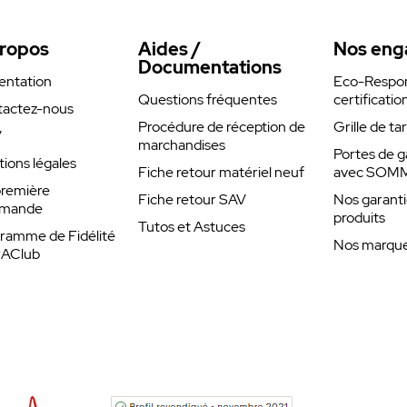
ropos
Aides /
Nos eng
Documentations
entation
Eco-Respons
Questions fréquentes
certificatio
actez-nous
Procédure de réception de
Grille de ta
V
marchandises
Portes de g
ions légales
Fiche retour matériel neuf
avec SOM
remière
Fiche retour SAV
Nos garanti
mande
produits
Tutos et Astuces
ramme de Fidélité
Nos marques
rAClub