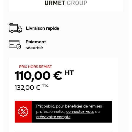
Livraison rapide
Paiement
sécurisé
PRIX HORS REMISE
110,00 €
HT
132,00 €
TTC
Prix public, pour bénéficier de remises
professionnelles,
connectez-vous
ou
créez votre compte
.