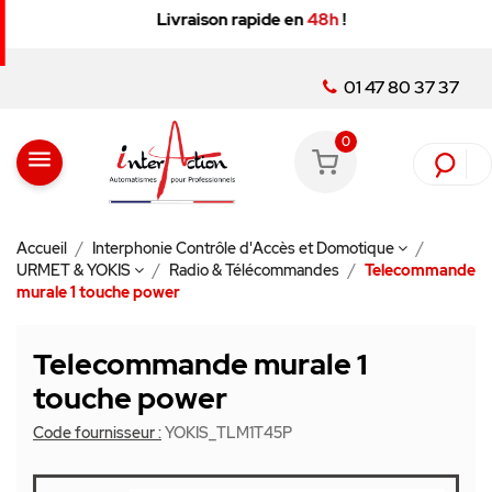
Livraison rapide en
48h
!
01 47 80 37 37
0
menu
Accueil
Interphonie Contrôle d'Accès et Domotique
URMET & YOKIS
Radio & Télécommandes
Telecommande
murale 1 touche power
Telecommande murale 1
touche power
Code fournisseur :
YOKIS_TLM1T45P