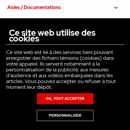
surface plate). Elles sont idéales pour des
applications nécessitant l’ajout de nouveaux
Aides / Documentations

points de commande sans travaux (va-et-
Nos engagements
vient, en tête de lit, etc.).

Ce site web utilise des
cookies
La confiance avant tout

Ce site web est lié à des services tiers pouvant
enregistrer des fichiers témoins (cookies) dans
votre appareil. Ils servent notamment à la
personnalisation de la publicité, aux mesures
d'audience et aux vidéos embarquées dans les
articles. Vous pouvez accepter ou refuser à tout
moment leur dépôt.
OK, TOUT ACCEPTER
Copyright © INTER ACTION 2026
PERSONNALISER
Pour en savoir plus sur notre politique en matière de cookies,consultez
notre
Politique de Données Personnelles