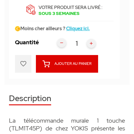
VOTRE PRODUIT SERA LIVRÉ :
SOUS 3 SEMAINES
Moins cher ailleurs ?
Cliquez ici.
Quantité
favorite_border
AJOUTER AU PANIER
Description
La télécommande murale 1 touche
(TLM1T45P) de chez YOKIS présente les