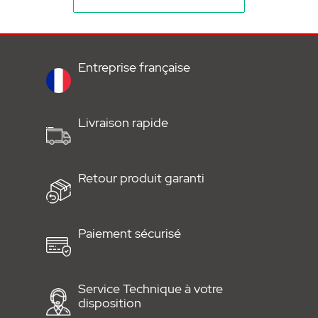
• Autonomie : 3 ans
• Température de fonctionnement : -10 °C à
45 °C
Entreprise française
• Poids : 0.06 Kg
Livraison rapide
• Dimensions (L x H x P) : 50 x 33 x 14.5 mm
Document à télécharger :
Retour produit garanti
•
Notice
Paiement sécurisé
Service Technique à votre
disposition