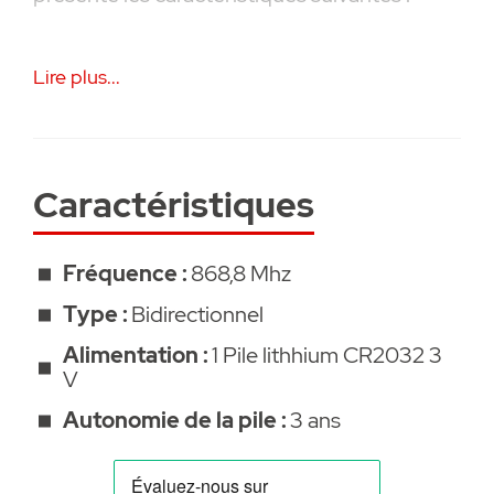
• Mode de communication radio :
Lire plus...
bidirectionnel - Fréquence : 868MHz
• Commandes ON/OFF d’activation totale et
partielle programmable
Caractéristiques
• Alarme panique
Fréquence :
868,8 Mhz
• LED de retour d’information sur la
Type :
Bidirectionnel
réception des commandes
Alimentation :
1 Pile lithhium CR2032 3
V
• LED d’état du système
Autonomie de la pile :
3 ans
• Alimentation : 1 batterie lithium CR2032 3 V