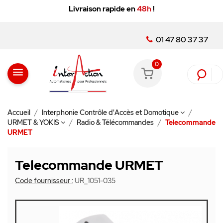
Livraison rapide en
48h
!
01 47 80 37 37
0
menu
Accueil
Interphonie Contrôle d'Accès et Domotique
URMET & YOKIS
Radio & Télécommandes
Telecommande
URMET
Telecommande URMET
Code fournisseur :
UR_1051-035