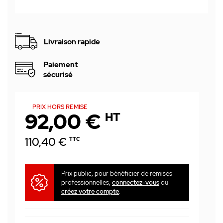
Livraison rapide
Paiement
sécurisé
PRIX HORS REMISE
92,00 €
HT
110,40 €
TTC
Prix public, pour bénéficier de remises
professionnelles,
connectez-vous
ou
créez votre compte
.