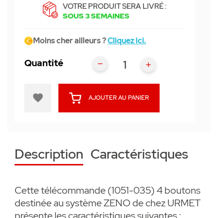
VOTRE PRODUIT SERA LIVRÉ :
SOUS 3 SEMAINES
Moins cher ailleurs ?
Cliquez ici.
Quantité
favorite
AJOUTER AU PANIER
Description
Caractéristiques
Cette télécommande (1051-035) 4 boutons
destinée au système ZENO de chez URMET
présente les caractéristiques suivantes :