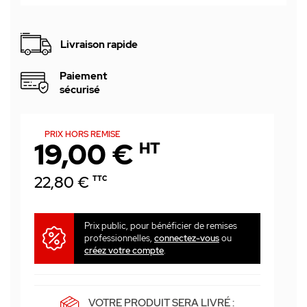
Livraison rapide
Paiement
sécurisé
PRIX HORS REMISE
19,00 €
HT
22,80 €
TTC
Prix public, pour bénéficier de remises
professionnelles,
connectez-vous
ou
créez votre compte
.
VOTRE PRODUIT SERA LIVRÉ :