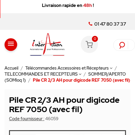
Livraison rapide en
48h
!
01 47 80 37 37
0
menu
Accueil
Télécommandes Accessoires et Récepteurs
TELECOMMANDES ET RECEPTEURS
SOMMER/APERTO
(SOMloq 1)
Pile CR 2/3 AH pour digicode REF 7050 (avec fil)
Pile CR 2/3 AH pour digicode
REF 7050 (avec fil)
Code fournisseur :
46059