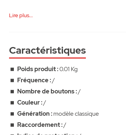
• CR 1350 mAh
Lire plus...
• 2/3 AH
• Convient aux anciens produits radio
suivants : Funkcody # 7050V000 (à partir
de la date de fabrication 01/2004
Caractéristiques
• Garanti 2 ans
Poids produit :
0.01 Kg
Fréquence :
/
Nombre de boutons :
/
Couleur :
/
Génération :
modèle classique
Raccordement :
/