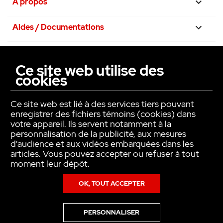
À propos

Aides / Documentations

Nos engagements

Ce site web utilise des
cookies
La confiance avant tout

Ce site web est lié à des services tiers pouvant
enregistrer des fichiers témoins (cookies) dans
votre appareil. Ils servent notamment à la
personnalisation de la publicité, aux mesures
d'audience et aux vidéos embarquées dans les
articles. Vous pouvez accepter ou refuser à tout
moment leur dépôt.
OK, TOUT ACCEPTER
Copyright © INTER ACTION 2026
PERSONNALISER
Pour en savoir plus sur notre politique en matière de cookies,consultez