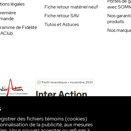
Portes de g
ions légales
Fiche retour matériel neuf
avec SOM
remière
Fiche retour SAV
Nos garanti
mande
produits
Tutos et Astuces
ramme de Fidélité
Nos marques
rAClub
s
egistrer des fichiers témoins (cookies)
onnalisation de la publicité, aux mesures
les. Vous pouvez accepter ou refuser à