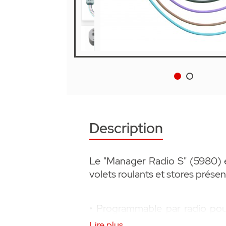
Description
Le "Manager Radio S" (5980
volets roulants et stores présen
• Programmable par radio pou
persiennes et des stores
Lire plus...