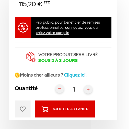
115,20 €
TTC
Prix public, pour bénéficier de remises
professionnelles,
connectez-vous
ou
créez votre compte
.
VOTRE PRODUIT SERA LIVRÉ :
SOUS 2 À 3 JOURS
Moins cher ailleurs ?
Cliquez ici.
Quantité
favorite_border
AJOUTER AU PANIER