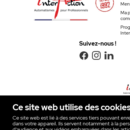
Ment
Ma p
com
Prog
Inte
Suivez-nous !
Ce site web utilise des cookie
Ce site web est lié à des services tiers pouvant enr
dans votre appareil. Ils servent notamment à la pers
Copyright © INTER ACTION 2026
d'audience et aux vidéos embarquées dans les artic