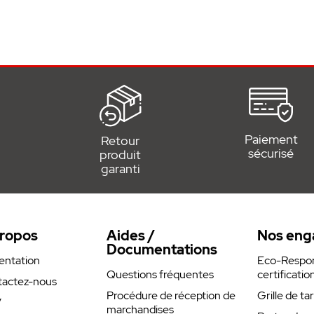
e standard profonde)
, ENTRAsys et ENTRApin
± 10 %
 Hz
z
mm
lé sur ouverture et fermeture
Paiement
Retour
sécurisé
produit
garanti
ropos
Aides /
Nos eng
Documentations
entation
Eco-Respons
Questions fréquentes
certificatio
actez-nous
Procédure de réception de
Grille de ta
V
marchandises