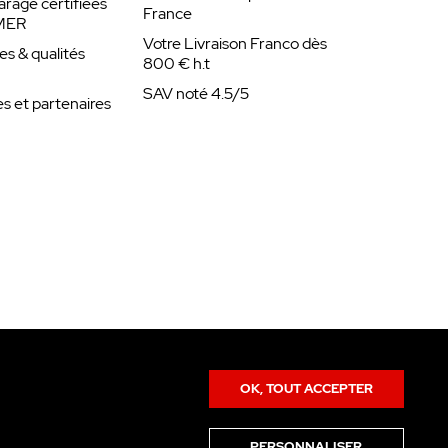
arage certifiées
France
MER
Votre Livraison Franco dès
es & qualités
800 € h.t
SAV noté 4.5/5
 et partenaires
OK, TOUT ACCEPTER
PERSONNALISER