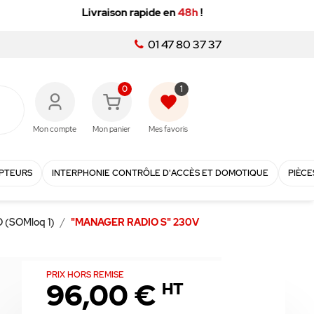
01 47 80 37 37
0
1
favorite
Mon compte
Mon panier
Mes favoris
PTEURS
INTERPHONIE CONTRÔLE D'ACCÈS ET DOMOTIQUE
PIÈCE
(SOMloq 1)
"MANAGER RADIO S" 230V
PRIX HORS REMISE
96,00 €
HT