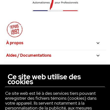
À propos

Aides / Documentations

Nos engagements

Ce site web utilise des
cookies
La confiance avant tout

Ce site web est lié à des services tiers pouvant
enregistrer des fichiers témoins (cookies) dans
votre appareil. Ils servent notamment à la
personnalisation de la publicité, aux mesures