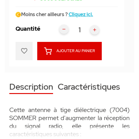
Moins cher ailleurs ?
Cliquez ici.
Quantité
favorite_border
AJOUTER AU PANIER
Description
Caractéristiques
Cette antenne à tige diélectrique (7004)
SOMMER permet d'augmenter la réception
du signal radio, elle présente les
caractéristiques suivantes :