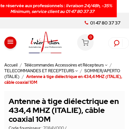
Livraison rapide en
48h
!
h, -35%
01 47 80 37 37
0
menu
Accueil
Télécommandes Accessoires et Récepteurs
TELECOMMANDES ET RECEPTEURS
SOMMER/APERTO
(ITALIE)
Antenne à tige diélectrique en 434,4 MHZ (ITALIE),
câble coaxial 10M
Antenne à tige diélectrique en
434,4 MHZ (ITALIE), câble
coaxial 10M
Code fournisseur :
7084V000
/