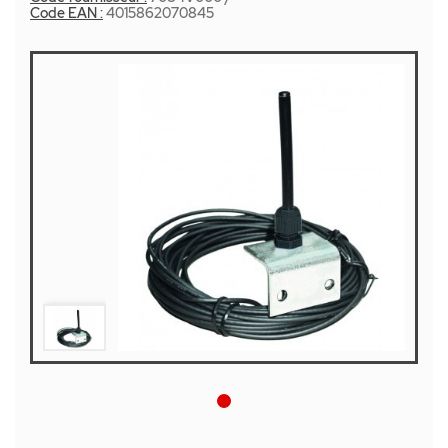
Code EAN :
4015862070845