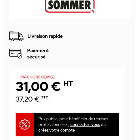
Livraison rapide
Paiement
sécurisé
PRIX HORS REMISE
31,00 €
HT
37,20 €
TTC
Prix public, pour bénéficier de remises
professionnelles,
connectez-vous
ou
créez votre compte
.