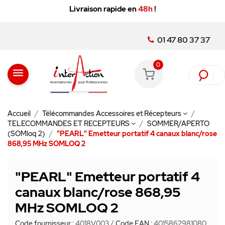
Livraison rapide en
48h
!
01 47 80 37 37
0
menu
Accueil
Télécommandes Accessoires et Récepteurs
TELECOMMANDES ET RECEPTEURS
SOMMER/APERTO
(SOMloq 2)
"PEARL" Emetteur portatif 4 canaux blanc/rose
868,95 MHz SOMLOQ 2
"PEARL" Emetteur portatif 4
canaux blanc/rose 868,95
MHz SOMLOQ 2
Code fournisseur :
4018V003
/
Code EAN :
4015862981080