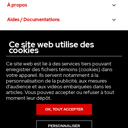
À propos

Aides / Documentations

Nos engagements

Ce site web utilise des
cookies
La confiance avant tout

Ce site web est lié à des services tiers pouvant
enregistrer des fichiers témoins (cookies) dans
votre appareil. Ils servent notamment à la
personnalisation de la publicité, aux mesures
d'audience et aux vidéos embarquées dans les
articles. Vous pouvez accepter ou refuser à tout
moment leur dépôt.
OK, TOUT ACCEPTER
Copyright © INTER ACTION 2026
PERSONNALISER