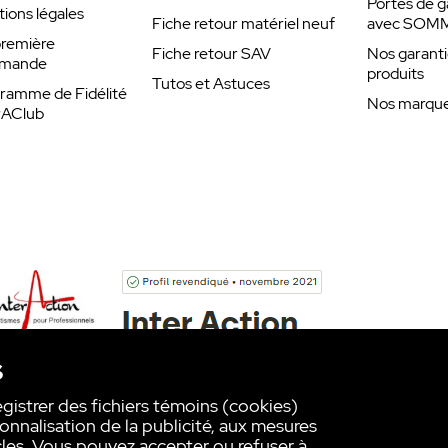
Portes de g
ions légales
Fiche retour matériel neuf
avec SOM
remière
Fiche retour SAV
Nos garanti
ction de l'environnement)
mande
produits
Tutos et Astuces
ramme de Fidélité
Nos marques
 mm
rAClub
 V
C à +55 ° C
RAsys + module central avec unité de
n saillie, couvercle en acier inoxydable
s
egistrer des fichiers témoins (cookies)
onnalisation de la publicité, aux mesures
les. Vous pouvez accepter ou refuser à