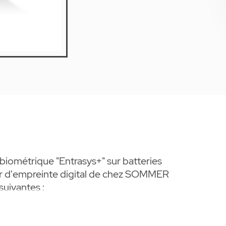
iométrique "Entrasys+" sur batteries
r d'empreinte digital de chez SOMMER
suivantes :
anc et une application en acier inoxydable