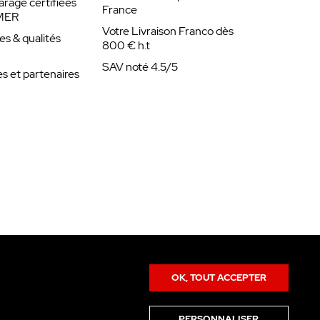
arage certifiées
France
MER
Votre Livraison Franco dès
es & qualités
800 € h.t
SAV noté 4.5/5
 et partenaires
OK, TOUT ACCEPTER
PERSONNALISER