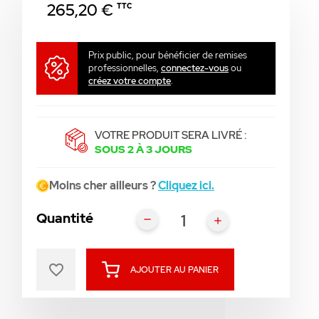
265,20 €
TTC
Prix public, pour bénéficier de remises
professionnelles,
connectez-vous
ou
créez votre compte
.
VOTRE PRODUIT SERA LIVRÉ :
SOUS 2 À 3 JOURS
Moins cher ailleurs ?
Cliquez ici.
Quantité
favorite_border
AJOUTER AU PANIER