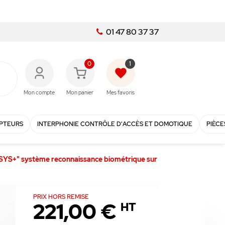
01 47 80 37 37
0
1
favorite
Mon compte
Mon panier
Mes favoris
PTEURS
INTERPHONIE CONTRÔLE D'ACCÈS ET DOMOTIQUE
PIÈCE
YS+" système reconnaissance biométrique sur
PRIX HORS REMISE
221,00 €
HT