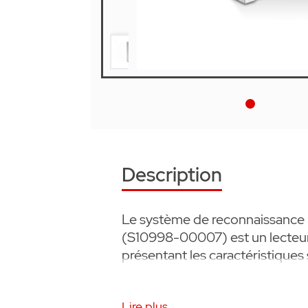
Description
Le système de reconnaissance b
(S10998-00007) est un lecteu
présentant les caractéristiques 
• Un design clair, un boîtier bl
Lire plus...