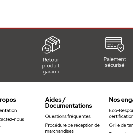
n intemporel
ns connexion électrique ni câblage
it ou de pontage comme cela peut être le
n flexibles, par exemple commande de
de bureau, d'éclairage et de système
Paiement
Retour
sécurisé
produit
garanti
empreintes digitales
 digitales
ropos
Aides /
Nos eng
Documentations
entation
Eco-Respons
Questions fréquentes
certificatio
actez-nous
Procédure de réception de
Grille de ta
5 MHz (SOMloq2) - FM 868,8 MHz
V
marchandises