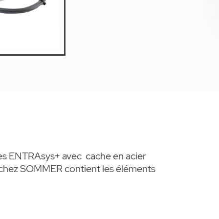
ales ENTRAsys+ avec cache en acier
 chez SOMMER contient les éléments
ecteur, cache en acier inoxydable brossé,