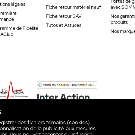
Portes de g
tage de l’automatisme de porte, de la porte
ions légales
Fiche retour matériel neuf
avec SOM
ystème d'alarme
remière
Fiche retour SAV
Nos garanti
mande
produits
Tutos et Astuces
ramme de Fidélité
Nos marques
rAClub
FM 868,95 MHz
nvironnement)
s
0–80 empreintes digitales
egistrer des fichiers témoins (cookies)
onnalisation de la publicité, aux mesures
les. Vous pouvez accepter ou refuser à
 digitales