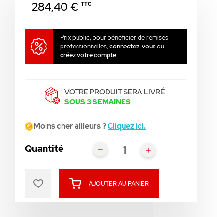
284,40 €
TTC
Prix public, pour bénéficier de remises
professionnelles,
connectez-vous
ou
créez votre compte
.
VOTRE PRODUIT SERA LIVRÉ :
SOUS 3 SEMAINES
Moins cher ailleurs ?
Cliquez ici.
Quantité
favorite_border
AJOUTER AU PANIER