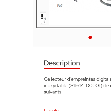
Description
Ce lecteur d’empreintes digit
inoxydable (S11614-00001) de
suivants :
• Module central ENTRAsys+ à l
Lire plus...