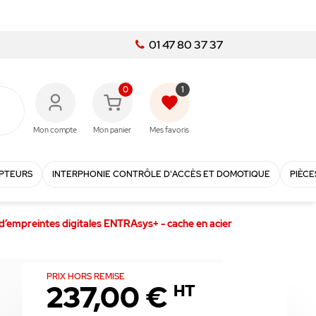
01 47 80 37 37
0
1
favorite
Mon compte
Mon panier
Mes favoris
PTEURS
INTERPHONIE CONTRÔLE D'ACCÈS ET DOMOTIQUE
PIÈCE
d’empreintes digitales ENTRAsys+ - cache en acier
PRIX HORS REMISE
237,00 €
HT