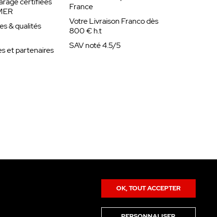
arage certifiées
France
MER
Votre Livraison Franco dès
es & qualités
800 € h.t
SAV noté 4.5/5
 et partenaires
OK, TOUT ACCEPTER
PERSONNALISER