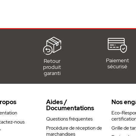
blé, équerre de ferrure de porte,
suivantes :
 de 10 mm garantit un rendu esthétique et
 façade.
Paiement
Retour
sécurisé
produit
garanti
t acier inoxydable de qualité pour un style
ropos
Aides /
Nos eng
e shunt comme sur les systèmes câblés La
Documentations
arfaitement à l'équipement ultérieur
entation
Eco-Respons
Questions fréquentes
certificatio
actez-nous
Procédure de réception de
Grille de ta
V
s conformément à DIN 49073-1 Souplesse
marchandises