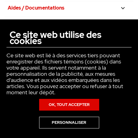
Aides / Documentations

Nos engagements

Ce site web utilise des
cookies
La confiance avant tout

Ce site web est lié à des services tiers pouvant
enregistrer des fichiers témoins (cookies) dans
votre appareil. Ils servent notamment à la
personnalisation de la publicité, aux mesures
d'audience et aux vidéos embarquées dans les
articles. Vous pouvez accepter ou refuser à tout
moment leur dépôt.
OK, TOUT ACCEPTER
Copyright © INTER ACTION 2026
PERSONNALISER
Pour en savoir plus sur notre politique en matière de cookies,consultez
notre
Politique de Données Personnelles