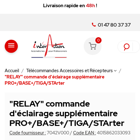
Livraison rapide en
48h
!
01 47 80 37 37
0
menu
Accueil
Télécommandes Accessoires et Récepteurs
"RELAY" commande d'éclairage supplémentaire
PRO+/BASE+/TIGA/STArter
"RELAY" commande
d'éclairage supplémentaire
PRO+/BASE+/TIGA/STArter
Code fournisseur :
7042V000
/
Code EAN :
4015862033093