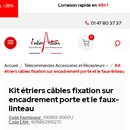
Livraison rapide en
48h
!
01 47 80 37 37
0
menu
Accueil
Télécommandes Accessoires et Récepteurs
Kit
étriers câbles fixation sur encadrement porte et le faux-linteau
Kit étriers câbles fixation sur
encadrement porte et le faux-
linteau
Code fournisseur :
S10992-00001
/
Code EAN :
4015862955272