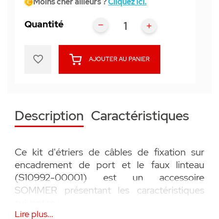
Moins cher ailleurs ?
Cliquez ici.
Quantité
favorite_border
AJOUTER AU PANIER
Description
Caractéristiques
Ce kit d'étriers de câbles de fixation sur
encadrement de port et le faux linteau
(S10992-00001) est un accessoire
SOMMER présentant les caractéristiques
suivantes :
Lire plus...