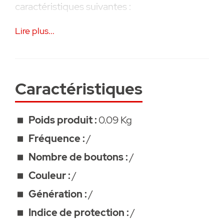
caractéristiques suivantes :
Lire plus...
• Pour cellule photoélectrique réflexion
bidirectionnelle # S10970-00001
• Protection contre la pluie, le brouillard et la
neige
Caractéristiques
• Accessoire SOMMER
Poids produit :
0.09 Kg
Fréquence :
/
Nombre de boutons :
/
Couleur :
/
Génération :
/
Indice de protection :
/