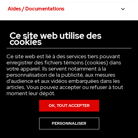
Aides / Documentations

Nos engagements

Ce site web utilise des
cookies
La confiance avant tout

Ce site web est lié à des services tiers pouvant
enregistrer des fichiers témoins (cookies) dans
votre appareil. Ils servent notamment à la
personnalisation de la publicité, aux mesures
d'audience et aux vidéos embarquées dans les
articles. Vous pouvez accepter ou refuser à tout
moment leur dépôt.
OK, TOUT ACCEPTER
Copyright © INTER ACTION 2026
PERSONNALISER
Pour en savoir plus sur notre politique en matière de cookies,consultez
notre
Politique de Données Personnelles