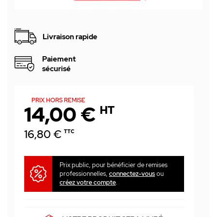
Livraison rapide
Paiement
sécurisé
PRIX HORS REMISE
14,00 €
HT
16,80 €
TTC
Prix public, pour bénéficier de remises
professionnelles,
connectez-vous
ou
créez votre compte
.