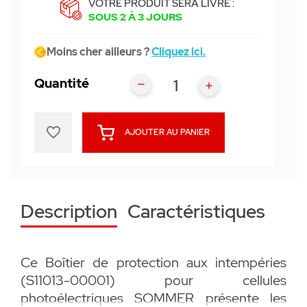
VOTRE PRODUIT SERA LIVRÉ :
SOUS 2 À 3 JOURS
Moins cher ailleurs ?
Cliquez ici.
Quantité
favorite_border
AJOUTER AU PANIER
Description
Caractéristiques
Ce Boîtier de protection aux intempéries
(S11013-00001) pour cellules
photoélectriques SOMMER présente les