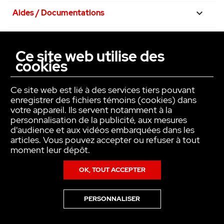
Aides / Documentations

Nos engagements

Ce site web utilise des
cookies
La confiance avant tout

Ce site web est lié à des services tiers pouvant
enregistrer des fichiers témoins (cookies) dans
votre appareil. Ils servent notamment à la
personnalisation de la publicité, aux mesures
d'audience et aux vidéos embarquées dans les
articles. Vous pouvez accepter ou refuser à tout
moment leur dépôt.
OK, TOUT ACCEPTER
Copyright © INTER ACTION 2026
PERSONNALISER
Pour en savoir plus sur notre politique en matière de cookies,consultez
notre
Politique de Données Personnelles