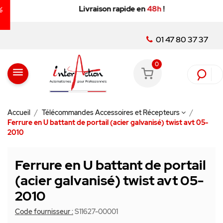
Livraison rapide en
48h
!
01 47 80 37 37
0
menu
Accueil
Télécommandes Accessoires et Récepteurs
Ferrure en U battant de portail (acier galvanisé) twist avt 05-
2010
Ferrure en U battant de portail
(acier galvanisé) twist avt 05-
2010
Code fournisseur :
S11627-00001