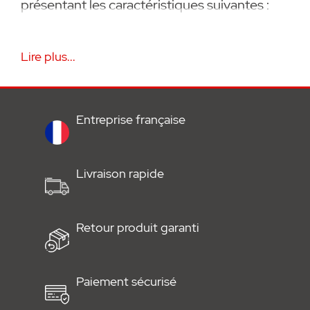
présentant les caractéristiques suivantes :
• Ferrure pour battant de portail
Lire plus...
• Forme en U en acier galvanisé
• Côté portail compatible avec 32065V000
• Convient pour une utilisation à gauche ou à
Entreprise française
droite
• Accessoire SOMMER
Livraison rapide
Retour produit garanti
Paiement sécurisé