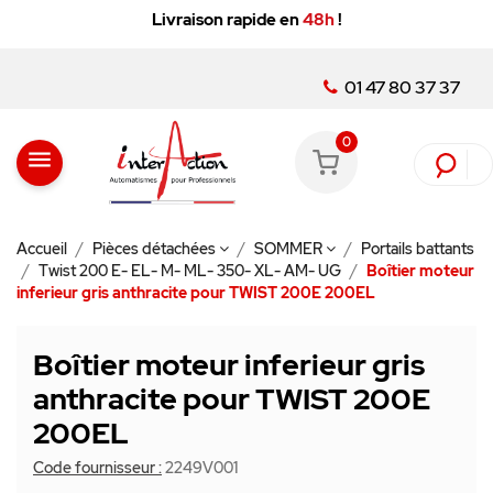
Livraison rapide en
48h
!
01 47 80 37 37
0
menu
Accueil
Pièces détachées
SOMMER
Portails battants
Twist 200 E- EL- M- ML- 350- XL- AM- UG
Boîtier moteur
inferieur gris anthracite pour TWIST 200E 200EL
Boîtier moteur inferieur gris
anthracite pour TWIST 200E
200EL
Code fournisseur :
2249V001