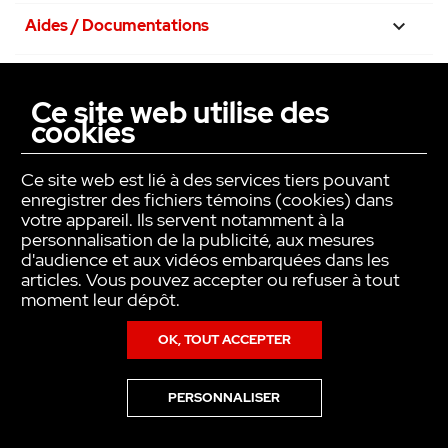
Aides / Documentations

Nos engagements

Ce site web utilise des
cookies
La confiance avant tout

Ce site web est lié à des services tiers pouvant
enregistrer des fichiers témoins (cookies) dans
votre appareil. Ils servent notamment à la
personnalisation de la publicité, aux mesures
d'audience et aux vidéos embarquées dans les
articles. Vous pouvez accepter ou refuser à tout
moment leur dépôt.
OK, TOUT ACCEPTER
Copyright © INTER ACTION 2026
PERSONNALISER
Pour en savoir plus sur notre politique en matière de cookies,consultez
notre
Politique de Données Personnelles