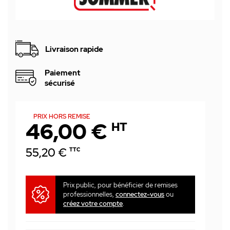
Livraison rapide
Paiement
sécurisé
PRIX HORS REMISE
46,00 €
HT
55,20 €
TTC
Prix public, pour bénéficier de remises
professionnelles,
connectez-vous
ou
créez votre compte
.